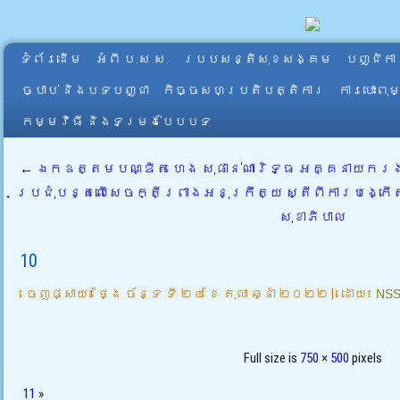
ទំព័រដើម
អំពី​ ប.ស.ស.
របបសន្តិសុខសង្គម
បញ្ជិកា
ច្បាប់ និងបទបញ្ជា
កិច្ចសហប្រតិបត្តិការ
ការបោះពុ
កម្មវិធី និងទម្រង់បែបបទ
←
ឯកឧត្តមបណ្ឌិត ហេង សុផាន់ណារិទ្ធ អគ្គនាយករង
ប្រជុំបន្តលើសេចក្តីព្រាងអនុក្រឹត្យ ស្តីពីការបង្កើត
សុខាភិបាល
10
ចេញផ្សាយ៖
ថ្ងៃ ច័ន្ទ ទី ២៤ ខែ តុលា ឆ្នាំ ២០២២
|
ដោយ៖
NS
Full size is
750 × 500
pixels
11
»