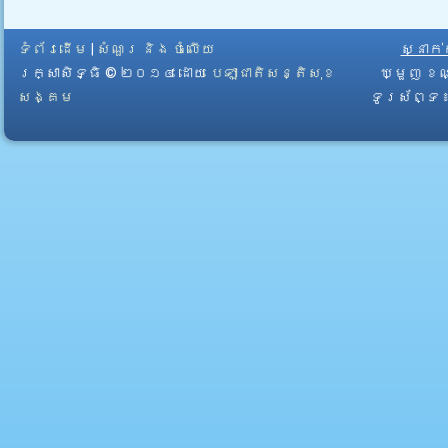
ទំព័រដើម
|
សំណួរ និង ចំលើយ
ស្នាក
រក្សាសិទ្ធិ © ២០១៤ ដោយ​
បេឡាជាតិសន្តិសុខ
ឃ្មួញ ខណ
សង្គម
ទូរស័ព្ទ