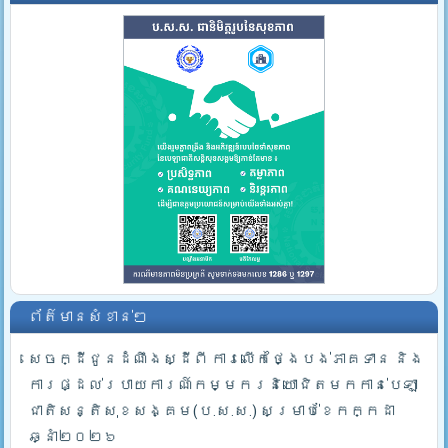
ព័ត៌មានសំខាន់ៗ
សេចក្ដីជូនដំណឹងស្ដីពី ការលើកថ្ងៃបង់ភាគទាន និង
ការផ្ដល់របាយការណ៍កម្មករនិយោជិតមកកាន់បេឡា
ជាតិសន្តិសុខសង្គម(ប.ស.ស.) សម្រាប់ខែកក្កដា
ឆ្នាំ២០២៦