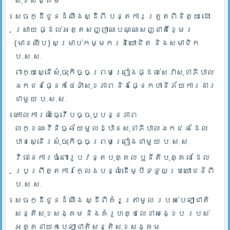
សុខសង្គម
សេចក្ដីជូនដំណឹងស្ដីពី បន្តការត្រួតពិនិត្យ ដោះ
ស្រាយ ផ្ដល់អត្តសញ្ញាណបណ្ណសញ្ជាតិខ្មែរ
(មានឈីប) សម្រាប់កម្មករនិយោជិត និងសមាជិក
ប.ស.ស.
ពាក្យស្នើសុំចុះកិច្ចព្រមព្រៀងផ្ដល់សេវាសុខាភិបាល
ឯកជនផ្នែកថែទាំសុខភាព និងផ្នែកហានិភ័យការងារ
ជាមួយ ប.ស.ស.
គោលការណ៍ធ្វើបច្ចុប្បន្នភាព
លក្ខណៈវិនិច្ឆ័យមួលដ្ឋានសុខាភិបាលឯកជន ដែល
បានស្នើរសុំចុះកិច្ចព្រមព្រៀងជាមួយ ប.ស.ស.
វិធានការចំពោះរូបវន្តបុគ្គល ឫនីតិបុគ្គល ដែល
ប្រព្រឹត្តការក្លែងបន្លំដើម្បីទទួលប្រយោជន៍ពី
ប.ស.ស.
សេចក្ដីជូនដំណឹង ស្ដីពីគំរូត្រាមូល របស់បេឡាជាតិ
សន្តិសុខសង្គម និងគំរូហត្ថលេខាសង្ខេប របស់
អគ្គនាយកបេឡាជាតិសន្តិសុខសង្គម