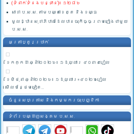
(ទំនាក់ទំនងបន្ទាន់)៖ ១២៨៦
សាខា ប.ស.ស. តាមបណ្តាខេត្ត និងខណ្ឌ
មូលដ្ឋានសុខាភិបាលដែលបានចុះកិច្ចព្រមពៀងជាមួយ
ប.ស.ស.
អត្រាប្តូរប្រាក់
ខែកក្កដា ឆ្នាំ២០២៦៖ ១ដុល្លារ ៤០៣៤រៀល
ខែមិថុនា ឆ្នាំ២០២៦៖ ១ដុល្លារ=៤០២៦រៀល
មើលបន្ថែមទៀត...
ចំនួនសហគ្រាស និងកម្មករចុះបញ្ជិកា
ទំព័របណ្ដាញសង្គម ប.ស.ស.