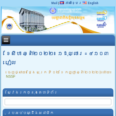
Mail
|
ភាសាខ្មែរ
English
ខែសីហា ឆ្នាំ២០២២៖ ១ដុល្លារ = ៤១០៣
រៀល
ចេញផ្សាយ៖
ថ្ងៃ សុក្រ ទី ០២ ខែ កញ្ញា ឆ្នាំ ២០២២
|
ដោយ៖
NSSF
ស្វែងរកក្នុងគេហទំព័រ
ប្រអប់បណ្ដឹងអនាមិក