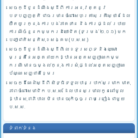
សេចក្ដីជូនដំណឹងស្ដីពី ការអនុវត្តនូវ
បទបញ្ញត្តិ ជាធរមានចំពោះសហគ្រាស គ្រឹះស្ថានដែល
យឺតយូរក្នុងការបង់ភាគទាន និងការផ្ដល់ របាយ
ការណ៍ចំនួនកម្មករនិយោជិត (ទម្រង់ ២.០១) មក
បេឡាជាតិសន្តិសុខសង្គម(ប.ស.ស.)
សេចក្ដីជូនដំណឹងស្ដីពី លេខទូរសព្ទ និងឈ្មោះ
មន្រ្តីនៃអគ្គនាយកដ្ឋានអត្តសញ្ញាណកម្ម
ករណី មានចម្ងល់ក្នុងការសុំផ្ដល់អត្តសញ្ញាណ
ប័ណ្ណ សញ្ជាតិខ្មែរ
សេចក្ដីណែនាំស្ដីពី សិទ្ធិទទួលបានប្រាក់សម្រាក មាតុ
ភាពចំពោះសមាជិក ប.ស.ស. ដែលបានសម្រាលកូននៅមូល
ដ្ឋានសុខាភិបាល មិនបានចុះកិច្ចព្រមព្រៀងជាមួយ
ប.ស.ស.
ទំនាក់ទំនង