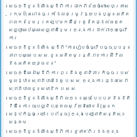
សេចក្ដីជូនដំណឹងស្ដីពី ការផាកពិន័យចំពោះសហគ្រាស
ក្រុមហ៊ុន រោងចក្រ ដែលតម្រូវឱ្យបងប្អូនអតីត
ពលករខ្មែរត្រឡប់មកពីថៃត្រូវតែផ្ដល់អត្ត
សញ្ញាណប័ណ្ណសញ្ជាតិខ្មែរក្នុងការដាក់ពាក្យធ្វើ
ការ
សេចក្ដីជូនដំណឹង ស្ដីពី “ការរៀបចំធ្វើបច្ចុប្បន្ន
ភាពបណ្ណ ប.ស.ស. ជូនអតីតមន្ត្រីរាជការស៊ីវិល
និងអតីតយុទ្ធជន”
សេចក្ដីណែនាំស្ដីពី ការពង្រឹងតួនាទីភារកិច្ចរបស់
មូលដ្ឋានសុខាភិបាលដៃគូ ប.­ស.ស. ក្នុងការផ្ដល់សេវា
សុខាភិបាលជូនសមាជិក ប.ស.ស.
សេចក្ដីជូនដំណឹងស្ដីពី លក្ខខណ្ឌ បែបបទ និងនិតី
វិធីនៃការចុះបញ្ជីបុគ្គលស្វ័យនិយោជន៍(អ្នក
សេដ្ឋកិច្ចក្រៅប្រព័ន្ធ) ក្នុងបេឡាជាតិសន្តិសុខ
សង្គម
សេចក្ដីជូនដំណឹងស្ដីពី ការទូទាត់ពីរដងក្នុង