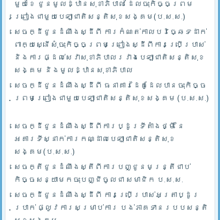
មួយខែ ជូនមូលដ្ឋានសុខាភិបាល ដែលចុះកិច្ចព្រម
ព្រៀងជាមួយបេឡាជាតិសន្តិសុខសង្គម(ប.ស.ស.)
សេចក្ដីជូនដំណឹងស្ដីពី ការកំណត់កាលបរិច្ឆេទដាក់
ពាក្យស្នើសុំចុះកិច្ចព្រមព្រៀងស្ដីពីការប្រើប្រាស់
និងការផ្ដល់សេវាសុខាភិបាលរវាងបេឡាជាតិសន្តិសុខ
សង្គម និងមូលដ្ឋានសុខាភិបាល
សេចក្ដីជូនដំណឹងស្ដីពី ធនាគារដៃគូដែលបានចុះកិច្ច
ព្រមព្រៀងជាមួយបេឡាជាតិសន្តិសុខសង្គម (ប.ស.ស.)
សេចក្ដីជូនដំណឹងស្ដីពីការប្ដូរទីតាំងថ្មី នៃ
អគារទីស្នាក់ការកណ្ដាលបេឡាជាតិសន្តិសុខ
សង្គម(ប.ស.ស.)
សេចក្តីជូនដំណឹងស្តីពីការបញ្ជូនមន្រ្តីជាប់
កិច្ចសន្យាមកចុះបញ្ជីចូលជា សមាជិក ប.ស.ស.
សេចក្ដីជូនដំណឹងស្ដីពី ការប្រើប្រាស់អត្រាប្ដូរ
ប្រាក់ ផ្លូវការសម្រាប់ការ បង់ភាគទានរបបសន្តិ