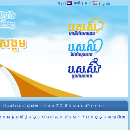
Mail
|
ភាសាខ្មែរ
English
ការបោះពុម្ភផ្សាយ
កម្មវិធី និងទម្រង់បែបបទ
ខសង្គមផ្នែកប្រាក់សោធន បានមកដល់ខេត្តក្រចេះ ហើយ