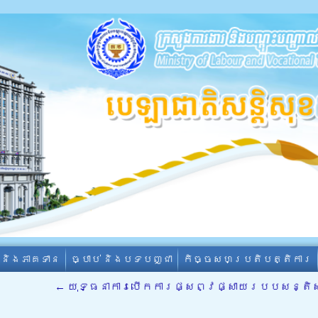
ា និងភាគទាន
ច្បាប់ និងបទបញ្ជា
កិច្ចសហប្រតិបត្តិការ
←
យុទ្ធនាការបើកការផ្សព្វផ្សាយរបបសន្តិសុ