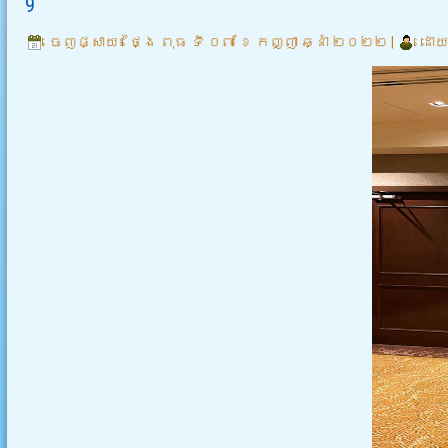
9
ចេញផ្សាយ៖
ថ្ងៃ ពុធ ទី ០៧ ខែ កញ្ញា ឆ្នាំ ២០២២
|
ដោយ