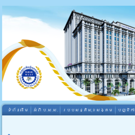
ទំព័រដើម
អំពី​ ប.ស.ស.
របបសន្តិសុខសង្គម
បញ្ជិក