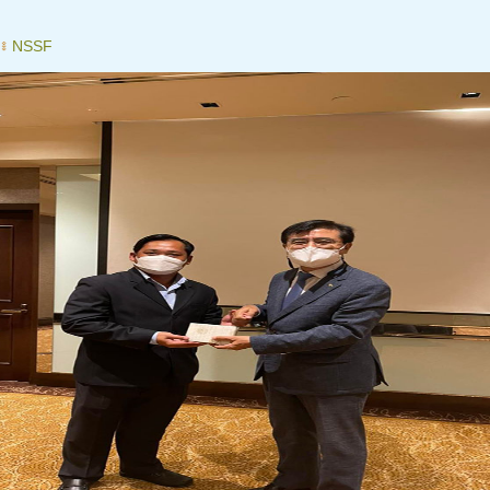
៖
NSSF