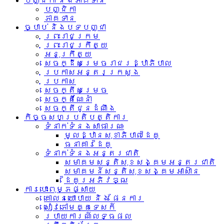
បញ្ជិកា និងភាគទាន
បញ្ជិកា
ភាគទាន
ច្បាប់ និងបទបញ្ជា
ព្រះរាជក្រម
ព្រះរាជក្រឹត្យ
អនុក្រឹត្យ
សេចក្ដីសម្រេចរាជរដ្ឋាភិបាល
ប្រកាសអន្តរក្រសួង
ប្រកាស
សេចក្តីសម្រេច
សេចក្តីណែនាំ
សេចក្តីជូនដំណឹង
កិច្ចសហប្រតិបត្តិការ
ទំនាក់ទំនង​សាធារណៈ
មូលដ្ឋានសុខាភិបាលដៃគូ
ធនាគារដៃគូ
ទំនាក់​ទំនង​អន្តរ​ជាតិ
សមាគមសន្តិសុខសង្គមអន្តរជាតិ
សមាគមន៍សន្តិសុខសង្គមអាស៊ាន​
ដៃគូរអភិវឌ្ឍ
ការបោះពុម្ភផ្សាយ
គោលនយោបាយ និង ផែនការ
សៀវភៅមគ្គទេសក៍
របាយការណ៍លទ្ធផល