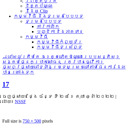
ព្រឹត្តិប័ត្រ
ខិត្តប័ណ្ណ
វីដេអូ Clip
កម្មវិធី និងទម្រង់បែបបទ
ទម្រង់បែបបទ
តាវកាលិក
បញ្ជិកា និងភាគទាន
កម្មវិធី
កម្មវិធីកុំព្យូទ័រ
កម្មវិធីទូរស័ព្ទ
←
នៅសល់ត្រឹមតែ ១ខេត្តទៀតប៉ុណ្ណោះ របបសន្តិសុខ
សង្គមផ្នែកប្រាក់សោធន ត្រូវបានធ្វើការ
ផ្សព្វផ្សាយនៅទូទាំងប្រទេសស្របទៅតាមផែនការដែល
បានគ្រោងទុក
17
ចេញផ្សាយ៖
ថ្ងៃ ច័ន្ទ ទី ២៤ ខែ តុលា ឆ្នាំ ២០២២
|
ដោយ៖
NSSF
Full size is
750 × 500
pixels