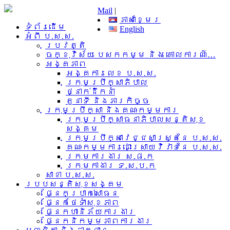
Mail
|
ភាសាខ្មែរ
ទំព័រដើម
English
អំពី​ ប.ស.ស.
ប្រវត្តិ
ចក្ខុវិស័យ បេសកកម្ម និង គោលការណ៍…
អង្គភាព
អង្គការលេខ ប.ស.ស.
ក្រុមប្រឹក្សាភិបាល
ថ្នាក់ដឹកនាំ
តួនាទី និងភារកិច្ច
ក្រុមប្រឹក្សា និងគណៈកម្មការ
ក្រុមប្រឹក្សាធនាភិបាលសន្តិសុខ
សង្គម
ក្រុមប្រឹក្សាវេជ្ជសាស្រ្តនៃ ប.ស.ស.
គណៈកម្មការដោះស្រាយវិវាទនៃ ប.ស.ស.
ក្រុមការងារ​ ស.ផ.ក
ក្រុមកាងារ ទ.ស.ប.ក
សាខា ប.ស.ស.
របបសន្តិសុខសង្គម
ផ្នែកប្រាក់សោធន
ផ្នែកថែទាំសុខភាព
ផ្នែកហានិភ័យការងារ
ផ្នែកនិកម្មភាពការងារ