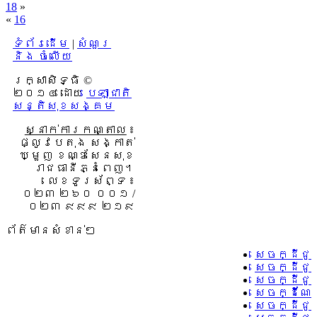
18
»
«
16
ទំព័រដើម
|
សំណួរ
និង ចំលើយ
រក្សាសិទ្ធិ ©
២០១៤ ដោយ​
បេឡាជាតិ
សន្តិសុខសង្គម
ស្នាក់ការកណ្តាល
៖
ផ្លូវបេតុង សង្កាត់
ឃ្មួញ ខណ្ឌសែនសុខ
រាជធានីភ្នំពេញ។
លេខទូរស័ព្ទ ៖
០២៣ ២៦០ ០០១ /
០២៣ ៩៩៩ ២១៩
ព័ត៌មានសំខាន់ៗ
សេចក្ដីជូ
សេចក្ដីជូ
សេចក្ដីជូ
សេចក្ដីណែ
សេចក្ដីជូ