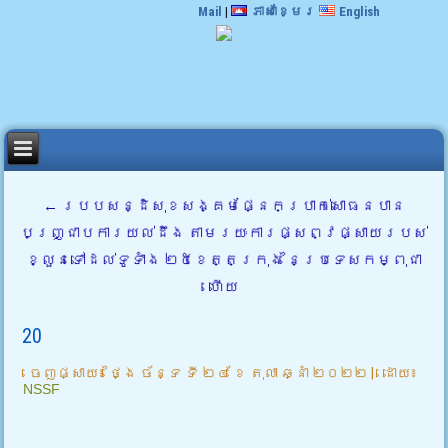
Mail
|
ភាសាខ្មែរ
English
←
របបសន្ដិសុខសង្គមផ្នែកប្រាក់សោធនបាន
បញ្រ្ជាបការយល់ដឹង តាមរយៈការផ្សព្វផ្សាយរបស់
ខ្លួនទៅដល់ទូទាំង ២៥ខេត្តក្រុង នៃប្រទេសកម្ពុជា
ហើយ
20
ចេញផ្សាយ៖
ថ្ងៃ ច័ន្ទ ទី ២៤ ខែ តុលា ឆ្នាំ ២០២២
|
ដោយ៖
NSSF