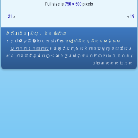
Full size is
750 × 500
pixels
21
»
«
19
ទំព័រដើម
|
សំណួរ និង ចំលើយ
រក្សាសិទ្ធិ © ២០១៤ ដោយ​
បេឡាជាតិសន្តិសុខសង្គម
ស្នាក់ការកណ្តាល
៖ ផ្លូវបេតុង សង្កាត់ឃ្មួញ ខណ្ឌសែន
សុខ រាជធានីភ្នំពេញ។ លេខទូរស័ព្ទ ៖ ០២៣ ២៦០ ០០១ /
០២៣ ៩៩៩ ២១៩