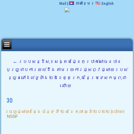
Mail
|
ភាសាខ្មែរ
English
←
របបសន្ដិសុខសង្គមផ្នែកប្រាក់សោធនបាន
បញ្រ្ជាបការយល់ដឹង តាមរយៈការផ្សព្វផ្សាយរបស់
ខ្លួនទៅដល់ទូទាំង ២៥ខេត្តក្រុង នៃប្រទេសកម្ពុជា
ហើយ
30
ចេញផ្សាយ៖
ថ្ងៃ ច័ន្ទ ទី ២៤ ខែ តុលា ឆ្នាំ ២០២២
|
ដោយ៖
NSSF