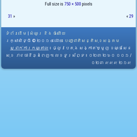
Full size is
750 × 500
pixels
31
»
«
29
ទំព័រដើម
|
សំណួរ និង ចំលើយ
រក្សាសិទ្ធិ © ២០១៤ ដោយ​
បេឡាជាតិសន្តិសុខសង្គម
ស្នាក់ការកណ្តាល
៖ ផ្លូវបេតុង សង្កាត់ឃ្មួញ ខណ្ឌសែន
សុខ រាជធានីភ្នំពេញ។ លេខទូរស័ព្ទ ៖ ០២៣ ២៦០ ០០១ /
០២៣ ៩៩៩ ២១៩