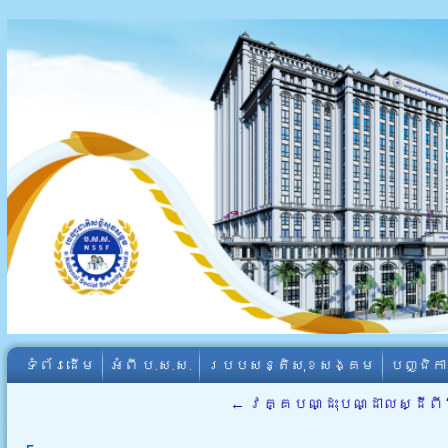
ទំព័រដើម
អំពី​ ប.ស.ស.
របបសន្តិសុខសង្គម
បញ្ជិក
←
វគ្គបណ្ដុះបណ្ដាលស្ដីពី