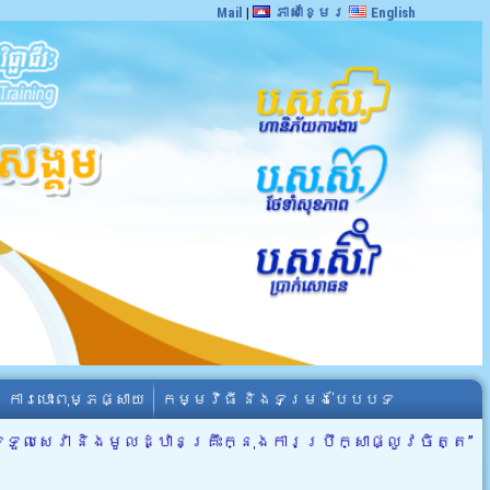
Mail
|
ភាសាខ្មែរ
English
ការបោះពុម្ភផ្សាយ
កម្មវិធី និងទម្រង់បែបបទ
សេវា និងមូលដ្ឋានគ្រឹះក្នុងការប្រឹក្សាផ្លូវចិត្ត”