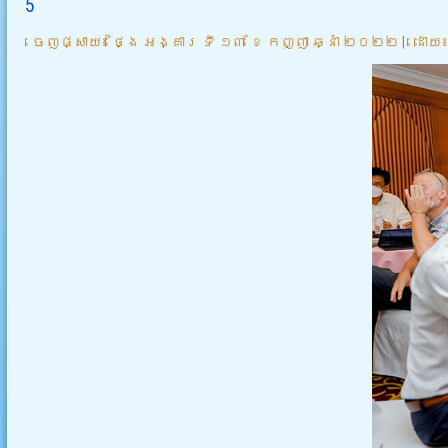
5
ចេញផ្សាយ៖
ថ្ងៃ អង្គារ ទី ១៣ ខែ កញ្ញា ឆ្នាំ ២០២២
|
ដោយ