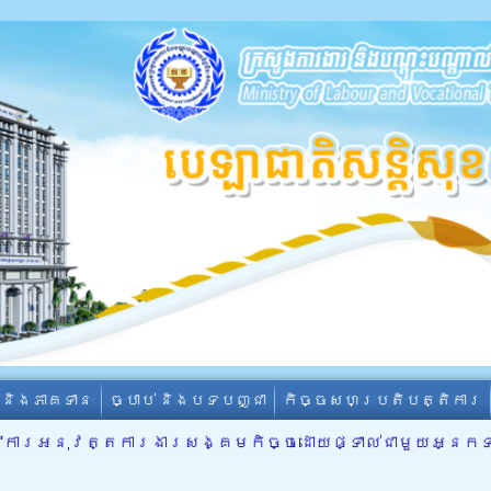
ា និងភាគទាន
ច្បាប់ និងបទបញ្ជា
កិច្ចសហប្រតិបត្តិការ
 “ការអនុវត្តការងារសង្គមកិច្ចដោយផ្ទាល់ជាមួយអ្នកទទួល