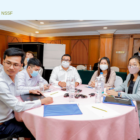
៖
NSSF