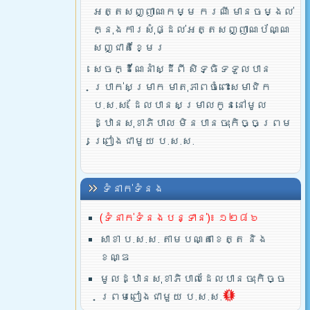
អត្តសញ្ញាណកម្ម ករណី មានចម្ងល់
ក្នុងការសុំផ្ដល់អត្តសញ្ញាណប័ណ្ណ
សញ្ជាតិខ្មែរ
សេចក្ដីណែនាំស្ដីពី សិទ្ធិទទួលបាន
ប្រាក់សម្រាក មាតុភាពចំពោះសមាជិក
ប.ស.ស. ដែលបានសម្រាលកូននៅមូល
ដ្ឋានសុខាភិបាល មិនបានចុះកិច្ចព្រម
ព្រៀងជាមួយ ប.ស.ស.
ទំនាក់ទំនង
(ទំនាក់ទំនងបន្ទាន់)៖ ១២៨៦
សាខា ប.ស.ស. តាមបណ្តាខេត្ត និង
ខណ្ឌ
មូលដ្ឋានសុខាភិបាលដែលបានចុះកិច្ច
ព្រមពៀងជាមួយ ប.ស.ស.