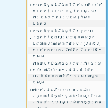
សេចក្ដីជូនដំណឹងស្ដីពី ការប្រើប្រាស់
អត្រាប្ដូរប្រាក់ ផ្លូវការសម្រាប់
ការ បង់ភាគទានរបបសន្តិសុខ
សង្គម
សេចក្ដីជូនដំណឹងស្ដីពី បន្តការ
ត្រួតពិនិត្យ ដោះស្រាយ ផ្ដល់អត្ត
សញ្ញាណបណ្ណសញ្ជាតិខ្មែរ (មានឈីប)
សម្រាប់កម្មករនិយោជិត និងសមាជិក
ប.ស.ស.
ពាក្យស្នើសុំចុះកិច្ចព្រមព្រៀងផ្ដល់
សេវាសុខាភិបាលឯកជនផ្នែកថែទាំសុខ
ភាព និងផ្នែកហានិភ័យការងារជាមួយ
ប.ស.ស.
គោលការណ៍ធ្វើបច្ចុប្បន្នភាព
លក្ខណៈវិនិច្ឆ័យមួលដ្ឋានសុខាភិបាល
ឯកជន ដែលបានស្នើរសុំចុះកិច្ចព្រម