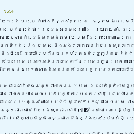
៖
NSSF
នាយករង ប.ស.ស. តំណាងដ៏ខ្ពង់ខ្ពស់ ឯកឧត្តម អ៊ុក សមវិ
.ស. បានថ្លែងថាៈ ការបន្តអនុស្សរណៈនៃការយោគយល់គ្នា 
ជាមួយបេឡាជាតិសន្តិសុខសង្គម (ប.ស.ស.) នៃព្រះរាជាណាចក្រកម
ក់ទំនងរវាង ប.ស.ស. និងអង្គភាពធានារ៉ាប់រងសុខភាពជាតិ 
និងចំណេះដឹង ទៅលើប្រព័ន្ធគ្រប់គ្រងហិរញ្ញវត្ថុ និងជំ
្រ ដែល ប.ស.ស. អាចអភិវឌ្ឍស្ថាប័នរបស់ខ្លួនប្រកបដោ
ាក់ស្តែង និងបទពិសោធន៍អនុវត្ត ដែលត្រូវបានផ្តល់ដោយដ
 សុផាន់ណារិទ្ធ អគ្គនាយករង ប.ស.ស. ផ្ដល់កិត្តិយសជួ
ប្រធាននាយកដ្ឋានសហប្រតិបត្តិការអន្តរជាតិ ព្រមទាំងគ
ាធារណរដ្ឋកូរ៉េ នៅសាលប្រជុំធំ ស្នាក់ការកណ្ដាល ប.ស.ស. រា
្គភាពធានារ៉ាប់រងសុខភាពជាតិ (NHIS) នៃសាធារណរដ្ឋកូរ៉
ីធ្វើការសិក្សាសមិទ្ធិលទ្ធភាព និងឈ្វេងយល់បឋមអំពី ប្រ