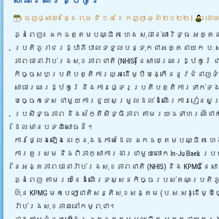
ចេញផ្សាយ៖
ថ្ងៃ ពុធ ទី ១៤ ខែ កញ្ញា ឆ្នាំ ២០២២
|
ដោយ
ភ្នំពេញ៖ ឯកឧត្តមបណ្ឌិត ហេង សុផាន់ណារិទ្ធ អគ្គ
ប្រតិភូរាជរដ្ឋាភិបាលទទួលបន្ទុកជាអគ្គនាយក ប.ស
ភាពធានារ៉ាប់រង
សុខភាពជាតិ (NHIS) នៃសាធារណរដ្ឋកូរ៉េ 
កិច្ចសហប្រតិបត្តិការល្អដើម្បីបង្កើននូវជំនាញទំនា
សាធារណរដ្ឋកូរ៉េ និងការផ្ទេរប្រតិបត្តិការទាក់ទង
បច្ចេកទេស ជាមួយការជួយសម្រួលដល់ដំណើរការរៀនសូត
ប្រសិទ្ធភាព និងស័ក្តិសិទ្ធិភាព តាមរយៈឧទាហរណ៍ជ
ដែលមានបទពិសោធន៍។
ការថ្លែងឡើងនេះ ក្នុងឱកាសដែល ឯកឧត្តមបណ្ឌិត ហេង
ការគួរសម និងពិភាក្សាការងារជាមួយលោក In-Ju Baek 
នៃអង្គភាពធានារ៉ាប់រងសុខភាពជាតិ (NHIS) និង KPMG នៃស
ភ្នំពេញ តាមរយៈនៃដំណើរទស្សនកិច្ចរបស់គណៈប្រតិភូអង
ហ៊ុន KPMG មកបេឡាជាតិសន្តិសុខសង្គម (ប.ស.ស.) ដើម្ប
រ៉ាប់រងសុខភាពនៅកម្ពុជា។