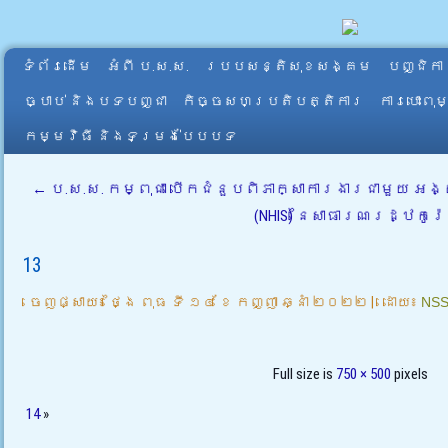
ទំព័រដើម
អំពី​ ប.ស.ស.
របបសន្តិសុខសង្គម
បញ្ជិកា
ច្បាប់ និងបទបញ្ជា
កិច្ចសហប្រតិបត្តិការ
ការបោះពុ
កម្មវិធី និងទម្រង់បែបបទ
←
ប.ស.ស. កម្ពុជា បើកជំនួបពិភាក្សាការងារជាមួយ អង
(NHIS) នៃសាធារណរដ្ឋកូរ៉េ
13
ចេញផ្សាយ៖
ថ្ងៃ ពុធ ទី ១៤ ខែ កញ្ញា ឆ្នាំ ២០២២
|
ដោយ៖
NS
Full size is
750 × 500
pixels
14
»