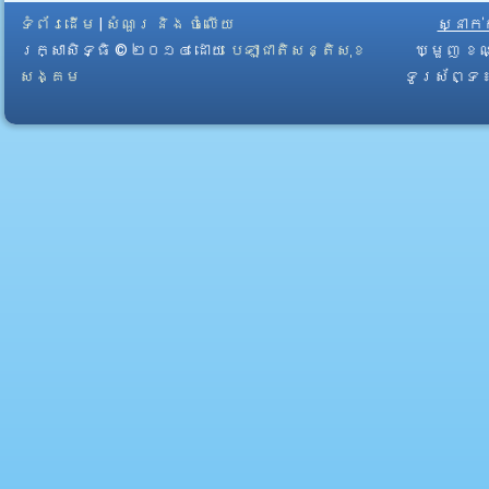
ទំព័រដើម
|
សំណួរ និង ចំលើយ
ស្នាក
រក្សាសិទ្ធិ © ២០១៤ ដោយ​
បេឡាជាតិសន្តិសុខ
ឃ្មួញ ខណ
សង្គម
ទូរស័ព្ទ