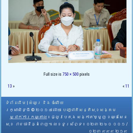
Full size is
750 × 500
pixels
13
»
«
11
ទំព័រដើម
|
សំណួរ និង ចំលើយ
រក្សាសិទ្ធិ © ២០១៤ ដោយ​
បេឡាជាតិសន្តិសុខសង្គម
ស្នាក់ការកណ្តាល
៖ ផ្លូវបេតុង សង្កាត់ឃ្មួញ ខណ្ឌសែន
សុខ រាជធានីភ្នំពេញ។ លេខទូរស័ព្ទ ៖ ០២៣ ២៦០ ០០១ /
០២៣ ៩៩៩ ២១៩