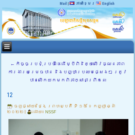
Mail
|
ភាសាខ្មែរ
English
←
កិច្ចប្រជុំប្រចាំខែ ដើម្បីពិនិត្យលើវឌ្ឍនភាព
ការងារសម្រេចបាន និងបញ្ហាប្រឈមផ្សេងៗ ត្រូវ
បានលើកយកមកពិភាក្សានាព្រឹកនេះ
12
ចេញផ្សាយ៖
ថ្ងៃ ព្រហស្បតិ៍ ទី ១៥ ខែ កញ្ញា ឆ្នាំ
២០២២
|
ដោយ៖
NSSF