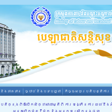
ា និងភាគទាន
ច្បាប់ និងបទបញ្ជា
កិច្ចសហប្រតិបត្តិការ
តីក្នុងពិធីបើកសិក្ខាសាលាស្តីពី ការបង្កើនការយល់ដឹងអ
អ្នកបើកម៉ូតូរ៉ឺម៉ក និងអ្នកបម្រើក្នុងផ្ទះ