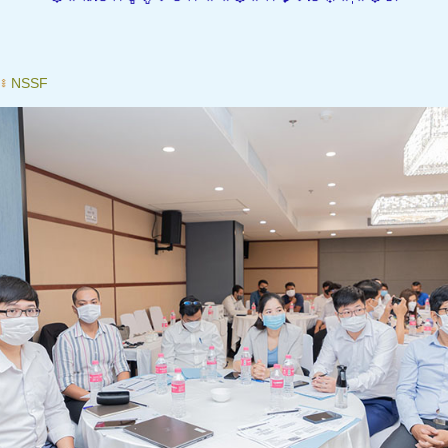
៖
NSSF