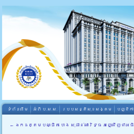
ទំព័រដើម
អំពី​ ប.ស.ស.
របបសន្តិសុខសង្គម
បញ្ជិក
←
ឯកឧត្តមបណ្ឌិត ហេង សុផាន់ណារិទ្ធ អញ្ជើញជាអធិប