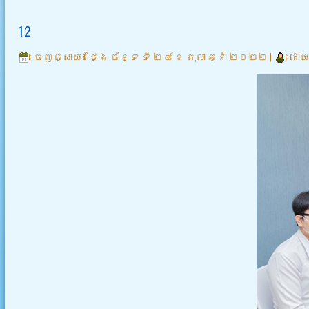
12
ចេញផ្សាយ៖
ថ្ងៃ ច័ន្ទ ទី ២៤ ខែ តុលា ឆ្នាំ ២០២២
|
ដោយ