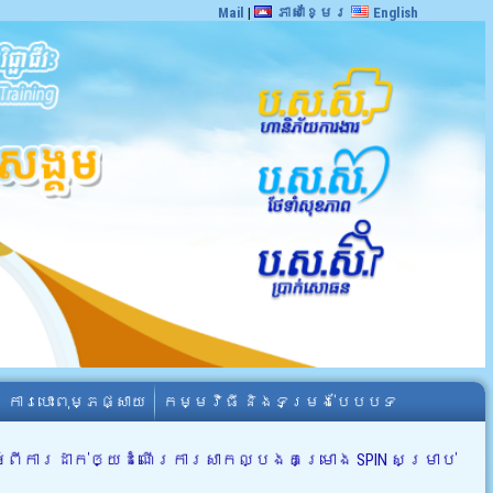
Mail
|
ភាសាខ្មែរ
English
ការបោះពុម្ភផ្សាយ
កម្មវិធី និងទម្រង់បែបបទ
ំពីការដាក់ឲ្យដំណើរការសាកល្បងគម្រោង SPIN សម្រាប់