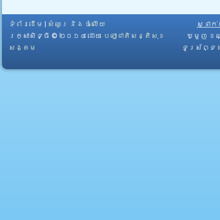
ទំព័រដើម
|
សំណួរ និង ចំលើយ
ស្នាក
រក្សាសិទ្ធិ © ២០១៤ ដោយ​
បេឡាជាតិសន្តិសុខ
ឃ្មួញ ខណ
សង្គម
ទូរស័ព្ទ