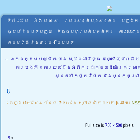
ទំព័រដើម
អំពី​ ប.ស.ស.
របបសន្តិសុខសង្គម
បញ្ជិកា
ច្បាប់ និងបទបញ្ជា
កិច្ចសហប្រតិបត្តិការ
ការបោះពុ
កម្មវិធី និងទម្រង់បែបបទ
←
ឯកឧត្តមបណ្ឌិត ហេង សុផាន់ណារិទ្ធ អញ្ជើញជាអធិបតីក
ការបង្កើនការយល់ដឹងអំពីការដាក់ឲ្យដំណើរការសាក
អ្នកបើកម៉ូតូរ៉ឺម៉ក និងអ្នកបម្រើ
8
ចេញផ្សាយ៖
ថ្ងៃ ច័ន្ទ ទី ២៤ ខែ តុលា ឆ្នាំ ២០២២
|
ដោយ៖
NS
Full size is
750 × 500
pixels
9
»