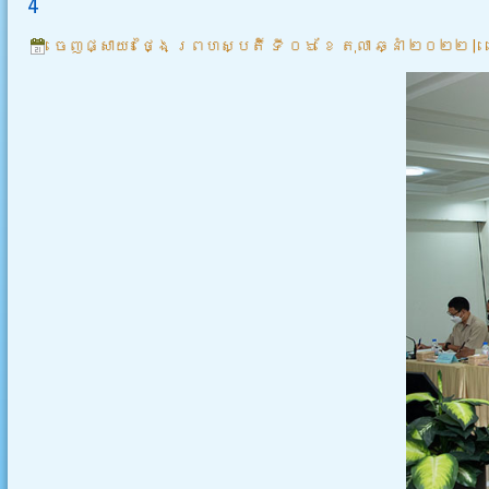
4
ចេញផ្សាយ៖
ថ្ងៃ ព្រហស្បតិ៍ ទី ០៦ ខែ តុលា ឆ្នាំ ២០២២
|