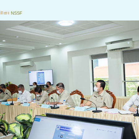
ដោយ៖
NSSF