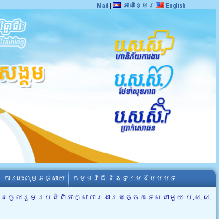
Mail
|
ភាសាខ្មែរ
English
ការបោះពុម្ភផ្សាយ
កម្មវិធី និងទម្រង់បែបបទ
នចូលរួមប្រជុំពិភាក្សាការងារបច្ចេកទេសជាមួយ ប.ស.ស.