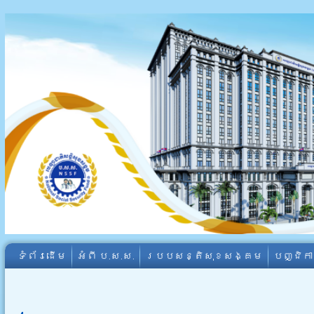
ទំព័រដើម
អំពី​ ប.ស.ស.
របបសន្តិសុខសង្គម
បញ្ជិក