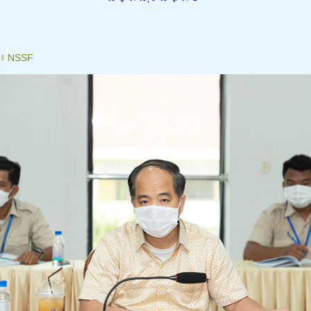
៖
NSSF