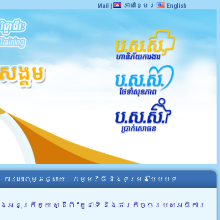
Mail
|
ភាសាខ្មែរ
English
ការបោះពុម្ភផ្សាយ
កម្មវិធី និងទម្រង់បែបបទ
រាងអនុក្រឹត្យ ស្ដីពី “តួនាទី និងភារកិច្ចរបស់អធិការ