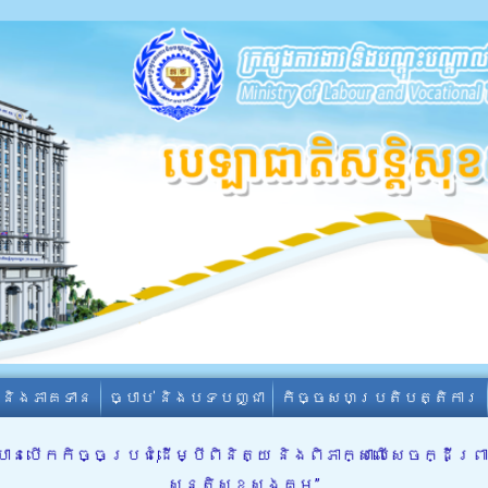
ា និងភាគទាន
ច្បាប់ និងបទបញ្ជា
កិច្ចសហប្រតិបត្តិការ
បានបើកកិច្ចប្រជុំដើម្បីពិនិត្យ និងពិភាក្សាលើសេចក្ដីព្
សន្តិសុខសង្គម”