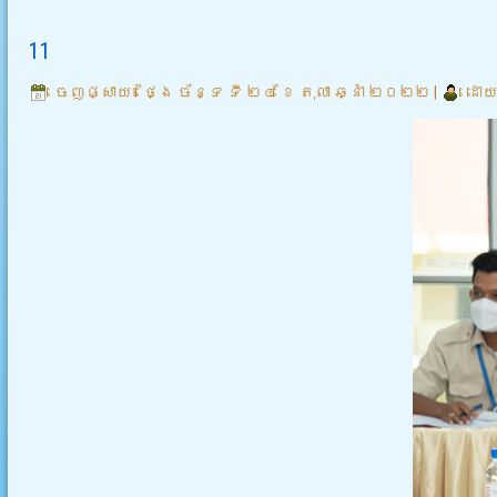
11
ចេញផ្សាយ៖
ថ្ងៃ ច័ន្ទ ទី ២៤ ខែ តុលា ឆ្នាំ ២០២២
|
ដោយ