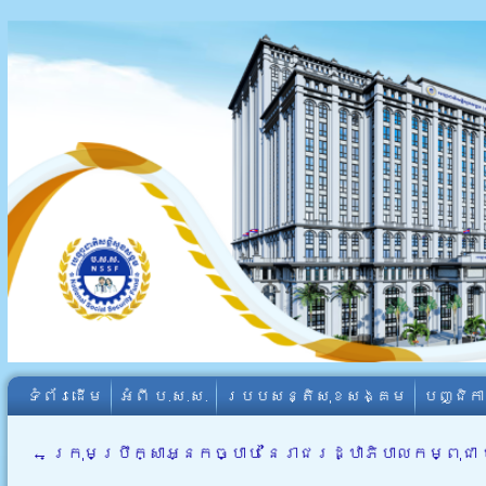
ទំព័រដើម
អំពី​ ប.ស.ស.
របបសន្តិសុខសង្គម
បញ្ជិក
←
ក្រុមប្រឹក្សាអ្នកច្បាប់ នៃរាជរដ្ឋាភិបាលកម្ពុជា 