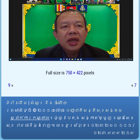
Full size is
750 × 422
pixels
9
»
«
7
ទំព័រដើម
|
សំណួរ និង ចំលើយ
រក្សាសិទ្ធិ © ២០១៤ ដោយ​
បេឡាជាតិសន្តិសុខសង្គម
ស្នាក់ការកណ្តាល
៖ ផ្លូវបេតុង សង្កាត់ឃ្មួញ ខណ្ឌសែន
សុខ រាជធានីភ្នំពេញ។ លេខទូរស័ព្ទ ៖ ០២៣ ២៦០ ០០១ /
០២៣ ៩៩៩ ២១៩