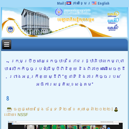
Mail
|
ភាសាខ្មែរ
English
←
ក្រុមប្រឹក្សាអ្នកច្បាប់ នៃរាជរដ្ឋាភិបាលកម្ពុជា
បានបើកកិច្ចប្រជុំដើម្បីពិនិត្យ និងពិភាក្សាលើសេចក្ដី
ព្រាងអនុក្រឹត្យ ស្ដីពី “តួនាទី និងភារកិច្ចរបស់
អធិការសន្តិសុខសង្គម”
8
ចេញផ្សាយ៖
ថ្ងៃ ច័ន្ទ ទី ២៤ ខែ តុលា ឆ្នាំ ២០២២
|
ដោយ៖
NSSF