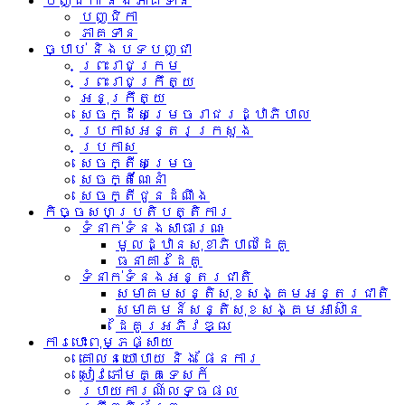
បញ្ជិកា និងភាគទាន
បញ្ជិកា
ភាគទាន
ច្បាប់ និងបទបញ្ជា
ព្រះរាជក្រម
ព្រះរាជក្រឹត្យ
អនុក្រឹត្យ
សេចក្ដីសម្រេចរាជរដ្ឋាភិបាល
ប្រកាសអន្តរក្រសួង
ប្រកាស
សេចក្តីសម្រេច
សេចក្តីណែនាំ
សេចក្តីជូនដំណឹង
កិច្ចសហប្រតិបត្តិការ
ទំនាក់ទំនង​សាធារណៈ
មូលដ្ឋានសុខាភិបាលដៃគូ
ធនាគារដៃគូ
ទំនាក់​ទំនង​អន្តរ​ជាតិ
សមាគមសន្តិសុខសង្គមអន្តរជាតិ
សមាគមន៍សន្តិសុខសង្គមអាស៊ាន​
ដៃគូរអភិវឌ្ឍ
ការបោះពុម្ភផ្សាយ
គោលនយោបាយ និង ផែនការ
សៀវភៅមគ្គទេសក៍
របាយការណ៍លទ្ធផល