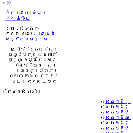
«
10
ទំព័រដើម
|
សំណួរ
និង ចំលើយ
រក្សាសិទ្ធិ ©
២០១៤ ដោយ​
បេឡាជាតិ
សន្តិសុខសង្គម
ស្នាក់ការកណ្តាល
៖
ផ្លូវបេតុង សង្កាត់
ឃ្មួញ ខណ្ឌសែនសុខ
រាជធានីភ្នំពេញ។
លេខទូរស័ព្ទ ៖
០២៣ ២៦០ ០០១ /
០២៣ ៩៩៩ ២១៩
ព័ត៌មានសំខាន់ៗ
សេចក្ដីជូ
សេចក្ដីជូ
សេចក្ដីជូ
សេចក្ដីណែន
សេចក្ដីជូន
សេចក្ដីជូន