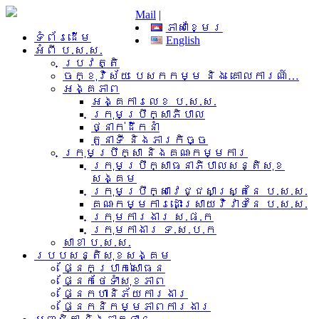
Mail
|
ភាសាខ្មែរ
ទំព័រដើម
English
អំពី​ ប.ស.ស.
ប្រវត្តិ
ចក្ខុវិស័យ បេសកកម្ម និង គោលការណ៍…
អង្គភាព
អង្គការលេខ ប.ស.ស.
ក្រុមប្រឹក្សាភិបាល
ថ្នាក់ដឹកនាំ
តួនាទី និងភារកិច្ច
ក្រុមប្រឹក្សា និងគណៈកម្មការ
ក្រុមប្រឹក្សាធនាភិបាលសន្តិសុខ
សង្គម
ក្រុមប្រឹក្សាវេជ្ជសាស្រ្តនៃ ប.ស.ស.
គណៈកម្មការដោះស្រាយវិវាទនៃ ប.ស.ស.
ក្រុមការងារ​ ស.ផ.ក
ក្រុមកាងារ ទ.ស.ប.ក
សាខា ប.ស.ស.
របបសន្តិសុខសង្គម
ផ្នែកប្រាក់សោធន
ផ្នែកថែទាំសុខភាព
ផ្នែកហានិភ័យការងារ
ផ្នែកនិកម្មភាពការងារ