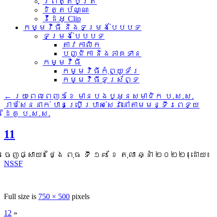
ព្រឹត្តិប័ត្រ
ខិត្តប័ណ្ណ
វីដេអូ Clip
កម្មវិធី និងទម្រង់បែបបទ
ទម្រង់បែបបទ
តាវកាលិក
បញ្ជិកា និងភាគទាន
កម្មវិធី
កម្មវិធីកុំព្យូទ័រ
កម្មវិធីទូរស័ព្ទ
←
រយៈពេលពេញ១ខែ មានបងប្អូនសមាជិក ប.ស.ស.
រាប់សែននាក់ បានប្រើប្រាស់សេវានៅតាមមន្ទីរពេទ្យ
ដៃគូ ប.ស.ស.
11
ចេញផ្សាយ៖
ថ្ងៃ ពុធ ទី ១៩ ខែ តុលា ឆ្នាំ ២០២២
|
ដោយ៖
NSSF
Full size is
750 × 500
pixels
12
»