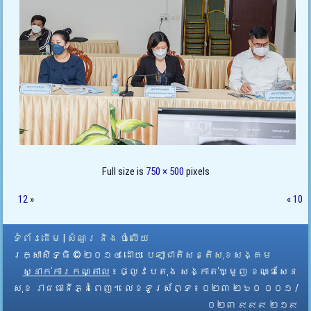
Full size is
750 × 500
pixels
12
»
«
10
ទំព័រដើម
|
សំណួរ និង ចំលើយ
រក្សាសិទ្ធិ © ២០១៤ ដោយ​
បេឡាជាតិសន្តិសុខសង្គម
ស្នាក់ការកណ្តាល
៖ ផ្លូវបេតុង សង្កាត់ឃ្មួញ ខណ្ឌសែន
សុខ រាជធានីភ្នំពេញ។ លេខទូរស័ព្ទ ៖ ០២៣ ២៦០ ០០១ /
០២៣ ៩៩៩ ២១៩