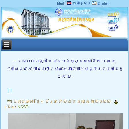
Mail
|
ភាសាខ្មែរ
English
←
រយៈពេលពេញ១ខែ មានបងប្អូនសមាជិក ប.ស.ស.
រាប់សែននាក់ បានប្រើប្រាស់សេវានៅតាមមន្ទីរពេទ្យដៃគូ
ប.ស.ស.
11
ចេញផ្សាយ៖
ថ្ងៃ ច័ន្ទ ទី ២៤ ខែ តុលា ឆ្នាំ ២០២២
|
ដោយ៖
NSSF