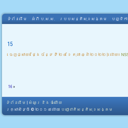
ទំព័រដើម
អំពី​ ប.ស.ស.
របបសន្តិសុខសង្គម
បញ្ជិក
15
ចេញផ្សាយ៖
ថ្ងៃ ច័ន្ទ ទី ២៤ ខែ តុលា ឆ្នាំ ២០២២
|
ដោយ៖
NS
16
»
ទំព័រដើម
|
សំណួរ និង ចំលើយ
រក្សាសិទ្ធិ © ២០១៤ ដោយ​
បេឡាជាតិសន្តិសុខសង្គម