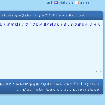
Mail
|
ភាសាខ្មែរ
English
ការបោះពុម្ភផ្សាយ
កម្មវិធី និងទម្រង់បែបបទ
ននាក់ បានប្រើប្រាស់សេវានៅតាមមន្ទីរពេទ្យដៃគូ ប.ស.ស.
«
14
្លូវបេតុង សង្កាត់ឃ្មួញ ខណ្ឌសែនសុខ រាជធានីភ្នំពេញ។ លេខ
ទូរស័ព្ទ ៖ ០២៣ ២៦០ ០០១ / ០២៣ ៩៩៩ ២១៩