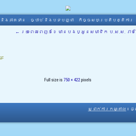
ា និងភាគទាន
ច្បាប់ និងបទបញ្ជា
កិច្ចសហប្រតិបត្តិការ
←
រយៈពេលពេញ១ខែ មានបងប្អូនសមាជិក ប.ស.ស. រាប់សែ
SF
Full size is
750 × 422
pixels
ស្នាក់ការកណ្តាល
៖ ផ