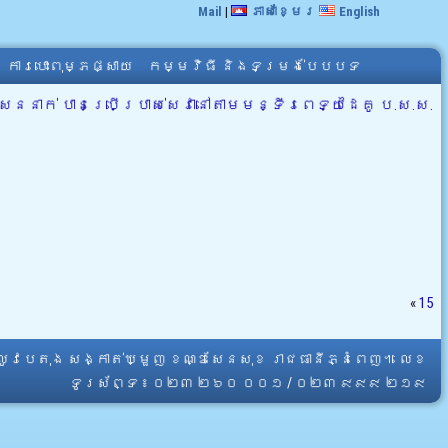
Mail
|
ភាសាខ្មែរ
English
ការបោះពុម្ភផ្សាយ
កម្មវិធី និងទម្រង់បែបបទ
ននាក់ បានប្រើប្រាស់សេវានៅតាមមន្ទីរពេទ្យដៃគូ ប.ស.ស.
«
15
្លូវបេតុង សង្កាត់ឃ្មួញ ខណ្ឌសែនសុខ រាជធានីភ្នំពេញ។ លេខ
ទូរស័ព្ទ ៖ ០២៣ ២៦០ ០០១ / ០២៣ ៩៩៩ ២១៩