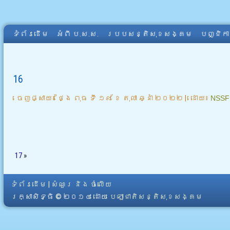
ទំព័រដើម
អំពី​ ប.ស.ស.
របបសន្តិសុខសង្គម
បញ្ជិក
16
ចេញផ្សាយ៖
ថ្ងៃ ពុធ ទី ១៩ ខែ តុលា ឆ្នាំ ២០២២
|
ដោយ៖
NSSF
17
»
ទំព័រដើម
|
សំណួរ និង ចំលើយ
រក្សាសិទ្ធិ © ២០១៤ ដោយ​
បេឡាជាតិសន្តិសុខសង្គម