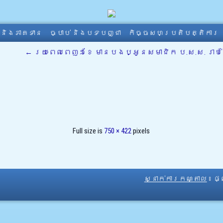
ា និងភាគទាន
ច្បាប់ និងបទបញ្ជា
កិច្ចសហប្រតិបត្តិការ
←
រយៈពេលពេញ១ខែ មានបងប្អូនសមាជិក ប.ស.ស. រាប់សែ
Full size is
750 × 422
pixels
ស្នាក់ការកណ្តាល
៖ ផ