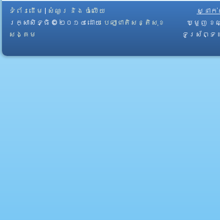
ទំព័រដើម
|
សំណួរ និង ចំលើយ
ស្នាក
រក្សាសិទ្ធិ © ២០១៤ ដោយ​
បេឡាជាតិសន្តិសុខ
ឃ្មួញ ខណ
សង្គម
ទូរស័ព្ទ