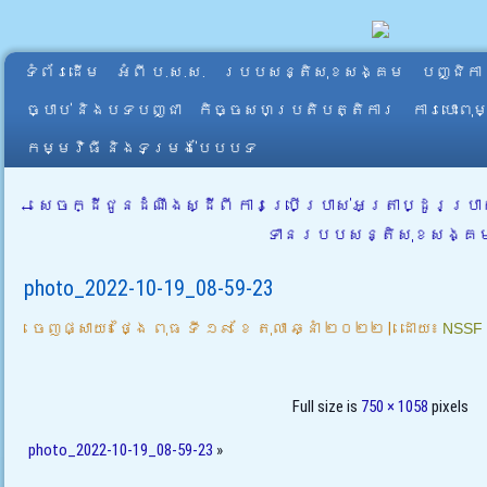
ទំព័រដើម
អំពី​ ប.ស.ស.
របបសន្តិសុខសង្គម
បញ្ជិកា
ច្បាប់ និងបទបញ្ជា
កិច្ចសហប្រតិបត្តិការ
ការបោះពុ
កម្មវិធី និងទម្រង់បែបបទ
←
សេចក្ដីជូនដំណឹងស្ដីពី ការប្រើប្រាស់អត្រាប្ដូរប្
ទានរបបសន្តិសុខសង្គ
photo_2022-10-19_08-59-23
ចេញផ្សាយ៖
ថ្ងៃ ពុធ ទី ១៩ ខែ តុលា ឆ្នាំ ២០២២
|
ដោយ៖
NSSF
Full size is
750 × 1058
pixels
photo_2022-10-19_08-59-23
»