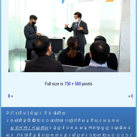
Full size is
750 × 500
pixels
8
»
«
6
ទំព័រដើម
|
សំណួរ និង ចំលើយ
រក្សាសិទ្ធិ © ២០១៤ ដោយ​
បេឡាជាតិសន្តិសុខសង្គម
ស្នាក់ការកណ្តាល
៖ ផ្លូវបេតុង សង្កាត់ឃ្មួញ ខណ្ឌសែន
សុខ រាជធានីភ្នំពេញ។ លេខទូរស័ព្ទ ៖ ០២៣ ២៦០ ០០១ /