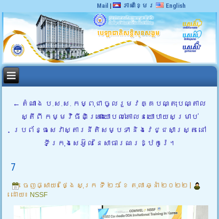
Mail
|
ភាសាខ្មែរ
English
←
តំណាង ប.ស.ស. កម្ពុជា ចូលរួមវគ្គបណ្តុះបណ្តាល
ស្តីពី កម្មវិធីពិគ្រោះយោបល់គោលនយោបាយសម្រាប់
ប្រព័ន្ធសេវាស្តារនីតិសម្បទា និងវេជ្ជសាស្ត្រ នៅ
ទីក្រុងសេអ៊ូល នៃសាធារណរដ្ឋកូរ៉េ។
7
ចេញផ្សាយ៖
ថ្ងៃ សុក្រ ទី ២១ ខែ តុលា ឆ្នាំ ២០២២
|
ដោយ៖
NSSF