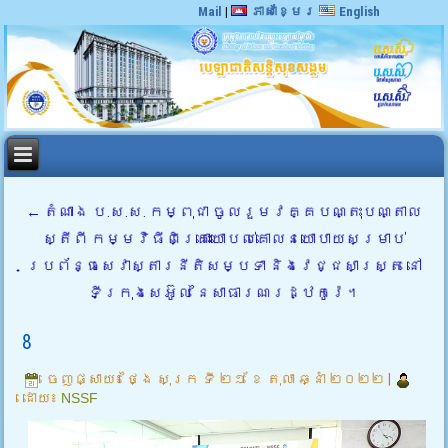
Mail
|
ភាសាខ្មែរ
English
←
តំណាង ប.ស.ស. កម្ពុជា ចូលរួមវគ្គបណ្តុះបណ្តាល
ស្តីពី កម្មវិធីពិគ្រោះយោបល់គោលនយោបាយសម្រាប់
ប្រព័ន្ធសេវាស្តារនីតិសម្បទា និងវេជ្ជសាស្ត្រ នៅ
ទីក្រុងសេអ៊ូល នៃសាធារណរដ្ឋកូរ៉េ។
8
ចេញផ្សាយ៖
ថ្ងៃ សុក្រ ទី ២១ ខែ តុលា ឆ្នាំ ២០២២
|
ដោយ៖
NSSF