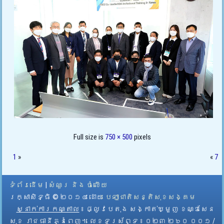
Full size is
750 × 500
pixels
1
»
«
7
ទំព័រដើម
|
សំណួរ និង ចំលើយ
រក្សាសិទ្ធិ © ២០១៤ ដោយ​
បេឡាជាតិសន្តិសុខសង្គម
ស្នាក់ការកណ្តាល
៖ ផ្លូវបេតុង សង្កាត់ឃ្មួញ ខណ្ឌសែន
សុខ រាជធានីភ្នំពេញ។ លេខទូរស័ព្ទ ៖ ០២៣ ២៦០ ០០១ /