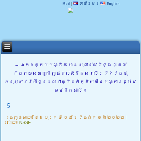
Mail
|
ភាសាខ្មែរ
English
←
ឯកឧត្តមបណ្ឌិត ហេង សុផាន់ណារិទ្ធ ផ្តល់
កិត្តយសអញ្ជើញផ្តល់លិខិតសរសើរ និងវត្ថុ
អនុស្សាវរីយ៍ជូនដល់វាគ្មិនកិត្តិយសនៃបណ្តារដ្ឋជា
សមាជិកអាស៊ាន
5
ចេញផ្សាយ៖
ថ្ងៃ សុក្រ ទី ០៤ ខែ វិច្ឆិកា ឆ្នាំ ២០២២
|
ដោយ៖
NSSF