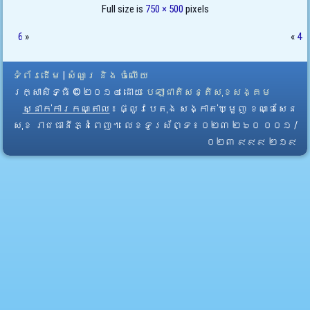
Full size is
750 × 500
pixels
6
»
«
4
ទំព័រដើម
|
សំណួរ និង ចំលើយ
រក្សាសិទ្ធិ © ២០១៤ ដោយ​
បេឡាជាតិសន្តិសុខសង្គម
ស្នាក់ការកណ្តាល
៖ ផ្លូវបេតុង សង្កាត់ឃ្មួញ ខណ្ឌសែន
សុខ រាជធានីភ្នំពេញ។ លេខទូរស័ព្ទ ៖ ០២៣ ២៦០ ០០១ /
០២៣ ៩៩៩ ២១៩