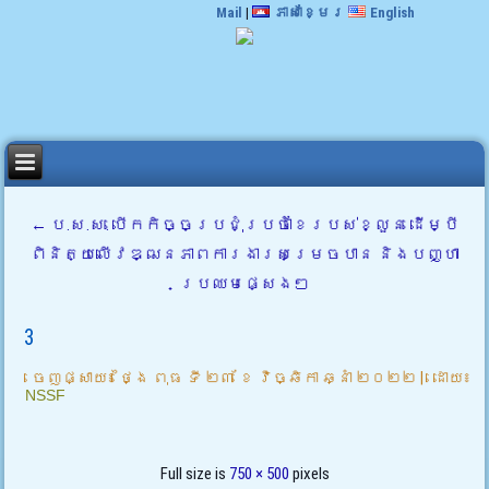
Mail
|
ភាសាខ្មែរ
English
←
ប.ស.ស. បើកកិច្ចប្រជុំប្រចាំខែរបស់ខ្លួន ដើម្បី
ពិនិត្យលើវឌ្ឍនភាពការងារសម្រេចបាន និងបញ្ហា
ប្រឈមផ្សេងៗ
3
ចេញផ្សាយ៖
ថ្ងៃ ពុធ ទី ២៣ ខែ វិច្ឆិកា ឆ្នាំ ២០២២
|
ដោយ៖
NSSF
Full size is
750 × 500
pixels