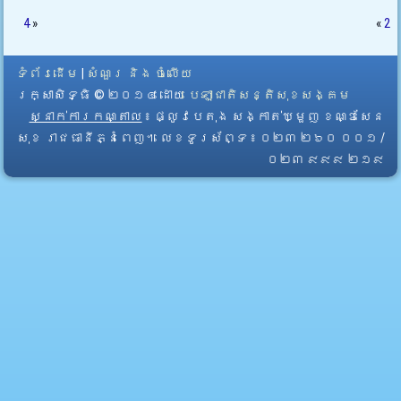
4
»
«
2
ទំព័រដើម
|
សំណួរ និង ចំលើយ
រក្សាសិទ្ធិ © ២០១៤ ដោយ​
បេឡាជាតិសន្តិសុខសង្គម
ស្នាក់ការកណ្តាល
៖ ផ្លូវបេតុង សង្កាត់ឃ្មួញ ខណ្ឌសែន
សុខ រាជធានីភ្នំពេញ។ លេខទូរស័ព្ទ ៖ ០២៣ ២៦០ ០០១ /
០២៣ ៩៩៩ ២១៩