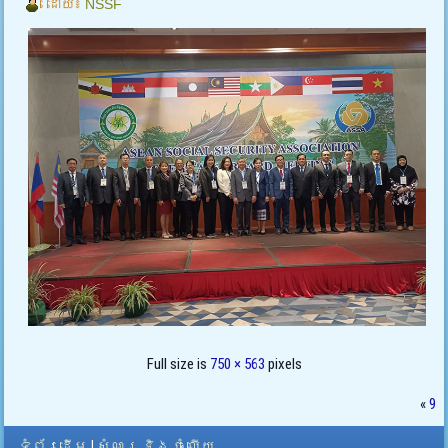
ដោយ៖
NSSF
Full size is
750 × 563
pixels
«
9
ទំព័រដើម
|
សំណួរ និង ចំលើយ