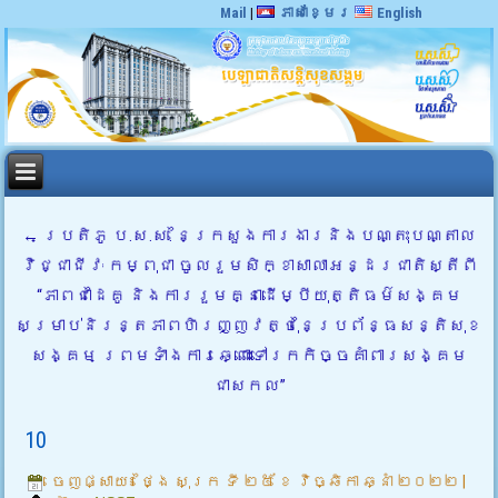
Mail
|
ភាសាខ្មែរ
English
←
ប្រតិភូ ប.ស.ស. នៃក្រសួងការងារនិងបណ្តុះបណ្តាល
វិជ្ជាជីវៈ កម្ពុជា ចូលរួមសិក្ខាសាលាអន្ដរជាតិស្តីពី
“ភាពជាដៃគូ និងការរួមគ្នាដើម្បីយុត្តិធម៌សង្គម
សម្រាប់និរន្តភាពហិរញ្ញវត្ថុនៃប្រព័ន្ធសន្តិសុខ
សង្គម ព្រមទាំងការឆ្ពោះទៅរកកិច្ចគាំពារសង្គម
ជាសកល”
10
ចេញផ្សាយ៖
ថ្ងៃ សុក្រ ទី ២៥ ខែ វិច្ឆិកា ឆ្នាំ ២០២២
|