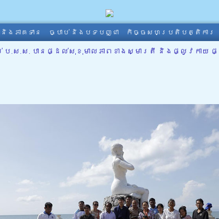
ា និងភាគទាន
ច្បាប់ និងបទបញ្ជា
កិច្ចសហប្រតិបត្តិការ
.ស. បានផ្ដល់សុខុមាលភាពខាងស្មារតី និងផ្លូវកាយ ផ្