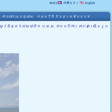
Mail
|
ភាសាខ្មែរ
English
ការបោះពុម្ភផ្សាយ
កម្មវិធី និងទម្រង់បែបបទ
លូវចិត្តដល់សមាជិក ប.ស.ស. ជាជនពិការភាពជាច្រើនរូប