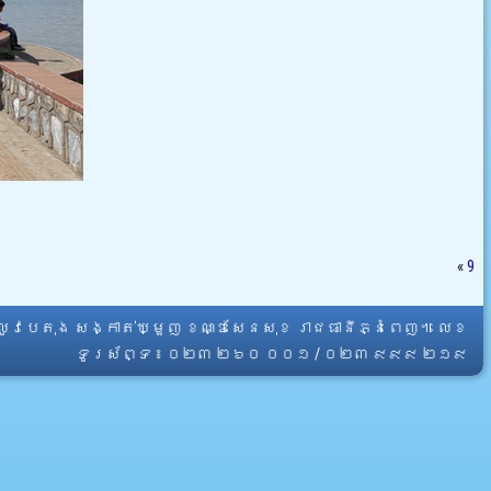
«
9
្លូវបេតុង សង្កាត់ឃ្មួញ ខណ្ឌសែនសុខ រាជធានីភ្នំពេញ។ លេខ
ទូរស័ព្ទ ៖ ០២៣ ២៦០ ០០១ / ០២៣ ៩៩៩ ២១៩