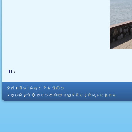
11
»
ទំព័រដើម
|
សំណួរ និង ចំលើយ
រក្សាសិទ្ធិ © ២០១៤ ដោយ​
បេឡាជាតិសន្តិសុខសង្គម