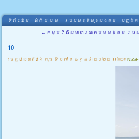
ទំព័រដើម
អំពី​ ប.ស.ស.
របបសន្តិសុខសង្គម
បញ្ជិក
←
កម្មវិធីសមាហរណកម្មសង្គម របស់ ប.ស
10
ចេញផ្សាយ៖
ថ្ងៃ ពុធ ទី ០៧ ខែ ធ្នូ ឆ្នាំ ២០២២
|
ដោយ៖
NSSF