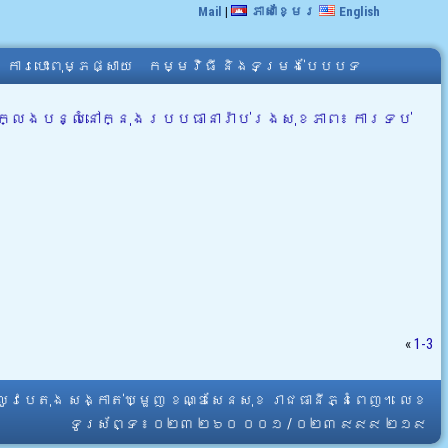
Mail
|
ភាសាខ្មែរ
English
ការបោះពុម្ភផ្សាយ
កម្មវិធី និងទម្រង់បែបបទ
ការក្លែងបន្លំនៅក្នុងរបបធានារ៉ាប់រងសុខភាព៖ ការទប់
«
1-3
្លូវបេតុង សង្កាត់ឃ្មួញ ខណ្ឌសែនសុខ រាជធានីភ្នំពេញ។ លេខ
ទូរស័ព្ទ ៖ ០២៣ ២៦០ ០០១ / ០២៣ ៩៩៩ ២១៩