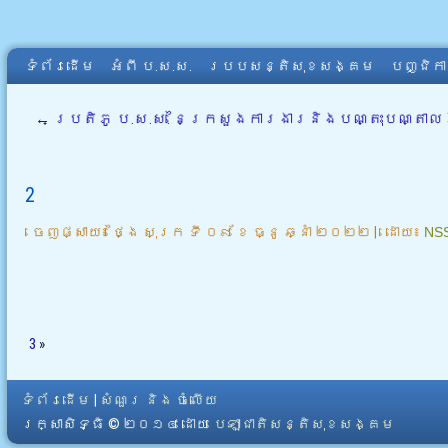
ទំព័រដើម
អំពី​ ប.ស.ស.
របបសន្តិសុខសង្គម
បញ្ជិក
←
ប្រតិភូ ប.ស.ស. នៃក្រសួងការងារនិងបណ្តុះបណ្តាលវ
2
ចេញផ្សាយ៖
ថ្ងៃ សុក្រ ទី ០៩ ខែ ធ្នូ ឆ្នាំ ២០២២
|
ដោយ៖
NS
3
»
ទំព័រដើម
|
សំណួរ និង ចំលើយ
រក្សាសិទ្ធិ © ២០១៤ ដោយ​
បេឡាជាតិសន្តិសុខសង្គម