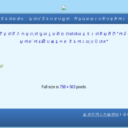
ា និងភាគទាន
ច្បាប់ និងបទបញ្ជា
កិច្ចសហប្រតិបត្តិការ
ិជ្ជាជីវៈ កម្ពុជា ចូលរួមសិក្ខាសាលាអន្ដរជាតិស្តីពី “
ស្កាត់ ការស៊ើបអង្កេត និងការលុបបំបាត់”
SF
Full size is
750 × 563
pixels
ស្នាក់ការកណ្តាល
៖ ផ