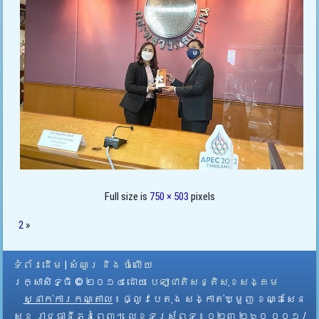
Full size is
750 × 503
pixels
2
»
ទំព័រដើម
|
សំណួរ និង ចំលើយ
រក្សាសិទ្ធិ © ២០១៤ ដោយ​
បេឡាជាតិសន្តិសុខសង្គម
ស្នាក់ការកណ្តាល
៖ ផ្លូវបេតុង សង្កាត់ឃ្មួញ ខណ្ឌសែន
សុខ រាជធានីភ្នំពេញ។ លេខទូរស័ព្ទ ៖ ០២៣ ២៦០ ០០១ /