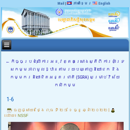
Mail
|
ភាសាខ្មែរ
English
←
កិច្ចប្រជុំលើការអនុវត្តគម្រោងស្តីពី ការគាំទ្រ
សកម្មភាពមូលដ្ឋានតាមរយៈបណ្តាញនិយោជក និង
កម្មករនិយោជិតអន្តរជាតិ (SGRA) សម្រាប់វិស័យ
កសិកម្ម
1-6
ចេញផ្សាយ៖
ថ្ងៃ ពុធ ទី ២១ ខែ ធ្នូ ឆ្នាំ ២០២២
|
ដោយ៖
NSSF