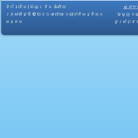
ទំព័រដើម
|
សំណួរ និង ចំលើយ
ស្នាក
រក្សាសិទ្ធិ © ២០១៤ ដោយ​
បេឡាជាតិសន្តិសុខ
ឃ្មួញ ខណ
សង្គម
ទូរស័ព្ទ