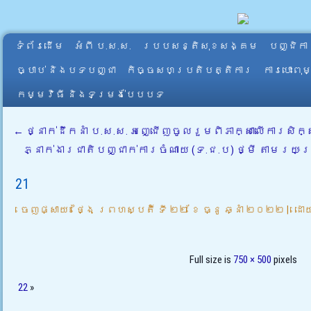
ទំព័រដើម
អំពី​ ប.ស.ស.
របបសន្តិសុខសង្គម
បញ្ជិកា
ច្បាប់ និងបទបញ្ជា
កិច្ចសហប្រតិបត្តិការ
ការបោះពុ
កម្មវិធី និងទម្រង់បែបបទ
←
ថ្នាក់ដឹកនាំ ប.ស.ស. អញ្ជើញចូលរួមពិភាក្សាលើការសិ
ភ្នាក់ងារជាតិបញ្ជាក់ការចំណាយ (ទ.ជ.ប) ថ្មី តាមរយៈប្រព័
21
ចេញផ្សាយ៖
ថ្ងៃ ព្រហស្បតិ៍ ទី ២២ ខែ ធ្នូ ឆ្នាំ ២០២២
|
ដោ
Full size is
750 × 500
pixels
22
»