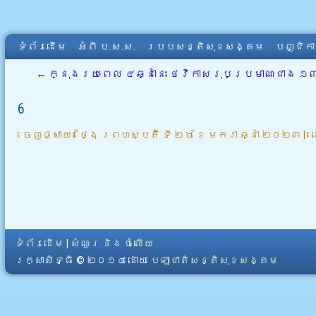
ទំព័រដើម
អំពី​ ប.ស.ស.
របបសន្តិសុខសង្គម
បញ្ជិក
←
ក្នុងរយៈពេល ៤ឆ្នាំនេះ ថវិកាសរុបប្រមាណជាង ១
6
ចេញផ្សាយ៖
ថ្ងៃ ព្រហស្បតិ៍ ទី ២៦ ខែ មករា ឆ្នាំ ២០២៣
|
ទំព័រដើម
|
សំណួរ និង ចំលើយ
រក្សាសិទ្ធិ © ២០១៤ ដោយ​
បេឡាជាតិសន្តិសុខសង្គម