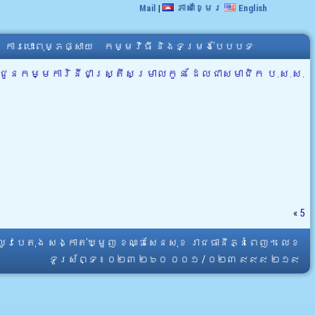
Mail
|
ភាសាខ្មែរ
English
ការបោះពុម្ភផ្សាយ
កម្មវិធី និងទម្រង់បែបបទ
ជូនកម្មការិនីជាស្រ្តីសម្រាលកូន ដែលជាសមាជិក ប.ស.ស.
«
5
្លូវបេតុង សង្កាត់ឃ្មួញ ខណ្ឌសែនសុខ រាជធានីភ្នំពេញ។ លេខ
ទូរស័ព្ទ ៖ ០២៣ ២៦០ ០០១ / ០២៣ ៩៩៩ ២១៩