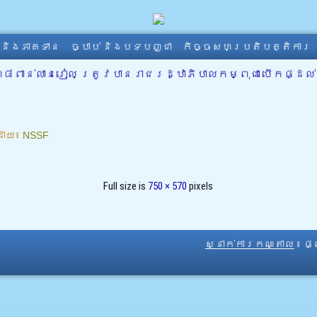
ា និងភាគទាន
ច្បាប់ និងបទបញ្ជា
កិច្ចសហប្រតិបត្តិការ
៣៨ពាន់លានរៀល ត្រូវបានរាជរដ្ឋាភិបាលកម្ពុជា បើកផ្ដល់
ដោយ៖
NSSF
Full size is
750 × 570
pixels
ស្នាក់ការកណ្តាល
៖ ផ