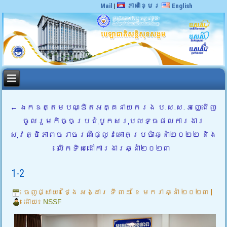
Mail
|
ភាសាខ្មែរ
English
←
ឯកឧត្តមបណ្ឌិតអគ្គនាយករង ប.ស.ស. អញ្ជើញ
ចូលរួមកិច្ចប្រជុំបូកសរុបលទ្ធផលការងារ
សុវត្ថិភាពចរាចរណ៍ផ្លូវគោកប្រចាំឆ្នាំ២០២២ និង
លើកទិសដៅការងារឆ្នាំ២០២៣
1-2
ចេញផ្សាយ៖
ថ្ងៃ អង្គារ ទី ៣១ ខែ មករា ឆ្នាំ ២០២៣
|
ដោយ៖
NSSF