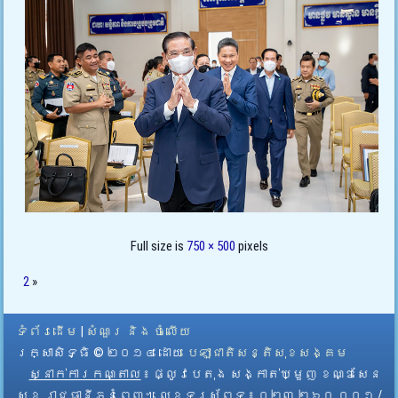
Full size is
750 × 500
pixels
2
»
ទំព័រដើម
|
សំណួរ និង ចំលើយ
រក្សាសិទ្ធិ © ២០១៤ ដោយ​
បេឡាជាតិសន្តិសុខសង្គម
ស្នាក់ការកណ្តាល
៖ ផ្លូវបេតុង សង្កាត់ឃ្មួញ ខណ្ឌសែន
សុខ រាជធានីភ្នំពេញ។ លេខទូរស័ព្ទ ៖ ០២៣ ២៦០ ០០១ /