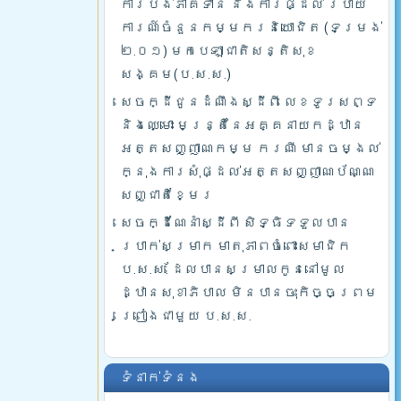
ការបង់ភាគទាន និងការផ្ដល់ របាយ
ការណ៍ចំនួនកម្មករនិយោជិត (ទម្រង់
២.០១) មកបេឡាជាតិសន្តិសុខ
សង្គម(ប.ស.ស.)
សេចក្ដីជូនដំណឹងស្ដីពី លេខទូរសព្ទ
និងឈ្មោះ មន្រ្តីនៃអគ្គនាយកដ្ឋាន
អត្តសញ្ញាណកម្ម ករណី មានចម្ងល់
ក្នុងការសុំផ្ដល់អត្តសញ្ញាណប័ណ្ណ
សញ្ជាតិខ្មែរ
សេចក្ដីណែនាំស្ដីពី សិទ្ធិទទួលបាន
ប្រាក់សម្រាក មាតុភាពចំពោះសមាជិក
ប.ស.ស. ដែលបានសម្រាលកូននៅមូល
ដ្ឋានសុខាភិបាល មិនបានចុះកិច្ចព្រម
ព្រៀងជាមួយ ប.ស.ស.
ទំនាក់ទំនង