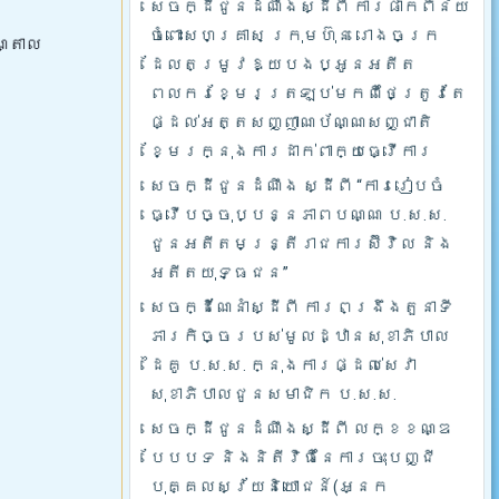
សេចក្ដីជូនដំណឹងស្ដីពី ការផាកពិន័យ
ចំពោះសហគ្រាស ក្រុមហ៊ុន រោងចក្រ
ណ្តាល
ដែលតម្រូវឱ្យបងប្អូនអតីត
រ
ពលករខ្មែរត្រឡប់មកពីថៃត្រូវតែ
ផ្ដល់អត្តសញ្ញាណប័ណ្ណសញ្ជាតិ
ខ្មែរក្នុងការដាក់ពាក្យធ្វើការ
សេចក្ដីជូនដំណឹង ស្ដីពី “ការរៀបចំ
ធ្វើបច្ចុប្បន្នភាពបណ្ណ ប.ស.ស.
ជូនអតីតមន្ត្រីរាជការស៊ីវិល និង
អតីតយុទ្ធជន”
សេចក្ដីណែនាំស្ដីពី ការពង្រឹងតួនាទី
ភារកិច្ចរបស់មូលដ្ឋានសុខាភិបាល
ដៃគូ ប.­ស.ស. ក្នុងការផ្ដល់សេវា
សុខាភិបាលជូនសមាជិក ប.ស.ស.
សេចក្ដីជូនដំណឹងស្ដីពី លក្ខខណ្ឌ
បែបបទ និងនិតីវិធីនៃការចុះបញ្ជី
បុគ្គលស្វ័យនិយោជន៍(អ្នក