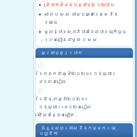
(ទំនាក់ទំនងបន្ទាន់)៖ ១២៨៦
សាខា ប.ស.ស. តាមបណ្តាខេត្ត និង
ខណ្ឌ
មូលដ្ឋានសុខាភិបាលដែលបានចុះកិច្ច
ព្រមពៀងជាមួយ ប.ស.ស.
អត្រាប្តូរប្រាក់
ខែកក្កដា ឆ្នាំ២០២៦៖ ១ដុល្លារ
៤០៣៤រៀល
ខែមិថុនា ឆ្នាំ២០២៦៖
១ដុល្លារ=៤០២៦រៀល
មើលបន្ថែមទៀត...
ចំនួនសហគ្រាស និងកម្មករចុះ
បញ្ជិកា