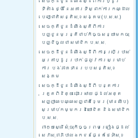
សេចក្ដីជូនដំណឹងស្ដីពីការប្ដូរ
ទីតាំងថ្មី នៃអគារទីស្នាក់ការកណ្ដាល
បេឡាជាតិសន្តិសុខសង្គម(ប.ស.ស.)
សេចក្តីជូនដំណឹងស្តីពីការ
បញ្ជូនមន្រ្តីជាប់កិច្ចសន្យាមកចុះ
បញ្ជីចូលជា សមាជិក ប.ស.ស.
សេចក្ដីជូនដំណឹងស្ដីពី ការប្រើប្រាស់
អត្រាប្ដូរប្រាក់ ផ្លូវការសម្រាប់
ការ បង់ភាគទានរបបសន្តិសុខ
សង្គម
សេចក្ដីជូនដំណឹងស្ដីពី បន្តការ
ត្រួតពិនិត្យ ដោះស្រាយ ផ្ដល់អត្ត
សញ្ញាណបណ្ណសញ្ជាតិខ្មែរ (មានឈីប)
សម្រាប់កម្មករនិយោជិត និងសមាជិក
ប.ស.ស.
ពាក្យស្នើសុំចុះកិច្ចព្រមព្រៀងផ្ដល់
សេវាសុខាភិបាលឯកជនផ្នែកថែទាំសុខ