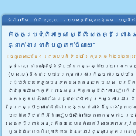
ទំព័រដើម
អំពី​ ប.ស.ស.
របបសន្តិសុខសង្គម
បញ្ជិក
កិច្ចប្រជុំពិភាក្សា ស្ដីពី សេចក្ដីព្រា
ភ្នាក់ងារជាតិបញ្ជាក់ចំណាយ”
ចេញផ្សាយ៖
ថ្ងៃ ព្រហស្បតិ៍ ទី ០២ ខែ កុម្ភៈ ឆ្នាំ ២០២៣
|
ភ្នំពេញ៖ នារសៀលថ្ងៃទី០១ ខែកុម្ភៈ ឆ្នាំ២០២៣ ឯកឧ
(ប.ស.ស.) និងជាប្រធានក្រុមការងារកិច្ចការច្បាប់ នៃ
រដ្ឋាភិបាលទទួលបន្ទុកជាអគ្គនាយក ប.ស.ស. បានដឹកន
ពិនិត្យលើសេចក្តីព្រាងអនុក្រឹត្យ ស្ដីពី “ការរៀបចំ 
ឯកឧត្តម ស៊ុ សោភ័ណ រដ្ឋលេខាធិការក្រសួងការងារ និ
នៃក្រុមប្រឹក្សាជាតិគាំពារសង្គម តំណាងដ៏ខ្ពង់ខ្ពស
បណ្ដាលវិជ្ជាជីវៈ ដែលរៀបចំឡើងដោយ គណៈកម្មការ ប្រតិ
សេចក្ដីព្រាងអនុក្រឹត្យនេះ បានកំណត់វិសាលភាពអនុវត្តច
មូលនិធិសមធម៌សុខាភិបាល និងសេវាវេជ្ជសាស្ត្ររបស់