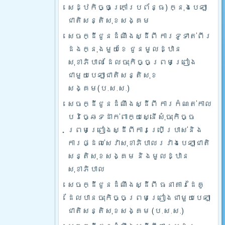
សេដ្ឋកិច្ចក្រៅប្រព័ន្ធ) ក្នុងបេឡា
ជាតិសន្តិសុខសង្គម
សេចក្ដីជូនដំណឹងស្ដីពី ការទូទាត់ពីរ
ដងក្នុងមួយខែ ជូនមូលដ្ឋាន
សុខាភិបាល ដែលចុះកិច្ចព្រមព្រៀង
ជាមួយបេឡាជាតិសន្តិសុខ
សង្គម(ប.ស.ស.)
សេចក្ដីជូនដំណឹងស្ដីពី ការកំណត់កាល
បរិច្ឆេទដាក់ពាក្យស្នើសុំចុះកិច្ច
ព្រមព្រៀងស្ដីពីការប្រើប្រាស់និង
ការផ្ដល់សេវាសុខាភិបាលរវាងបេឡាជាតិ
សន្តិសុខសង្គម និងមូលដ្ឋាន
សុខាភិបាល
សេចក្ដីជូនដំណឹងស្ដីពី ធនាគារដៃគូ
ដែលបានចុះកិច្ចព្រមព្រៀងជាមួយបេឡា
ជាតិសន្តិសុខសង្គម (ប.ស.ស.)