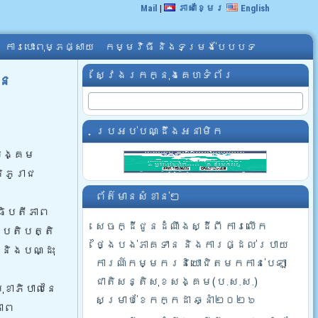
Mail
|
ភាសាខ្មែរ
English
ការបោះពុម្ភផ្សាយ
កម្មវិធី និងទម្រង់បែបបទ
ស្វែងរកក្នុងគេហទំព័រ
នៃ
ប្រអប់បណ្ដឹងអនាមិក
ខសង្គម
ិភូរាជ
ព័ត៌មានសំខាន់ៗ
អធិបតីភាព
សេចក្ដីជូនដំណឹងស្ដីពី ការលើក
្រតិបត្តិ
ថ្ងៃបង់ភាគទាន និងការផ្ដល់របាយ
និងបណ្ដុះ
ការណ៍កម្មករនិយោជិតមកកាន់បេឡា
ជាតិសន្តិសុខសង្គម(ប.ស.ស.)
ុខាភិបាលនៃ
សម្រាប់ខែកក្កដា ឆ្នាំ២០២៦
ភាព