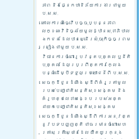
ភាព និងផ្នែកហានិភ័យការងារជាមួយ
ប.ស.ស.
គោលការណ៍ធ្វើបច្ចុប្បន្នភាព
លក្ខណៈវិនិច្ឆ័យមួលដ្ឋានសុខាភិបាល
ឯកជន ដែលបានស្នើរសុំចុះកិច្ចព្រម
ព្រៀងជាមួយ ប.ស.ស.
វិធានការចំពោះរូបវន្តបុគ្គល ឫនីតិ
បុគ្គល ដែលប្រព្រឹត្តការក្លែង
បន្លំដើម្បីទទួលប្រយោជន៍ពី ប.ស.ស.
សេចក្ដីជូនដំណឹង ស្ដីពីគំរូត្រាមូល
របស់បេឡាជាតិសន្តិសុខសង្គម និង
គំរូហត្ថលេខាសង្ខេប របស់អគ្គ
នាយកបេឡាជាតិសន្តិសុខសង្គម
សេចក្ដីជូនដំណឹងស្ដីពី ការអនុវត្ត
នូវបទបញ្ញត្តិ ជាធរមានចំពោះសហ
គ្រាស គ្រឹះស្ថានដែល យឺតយូរក្នុង