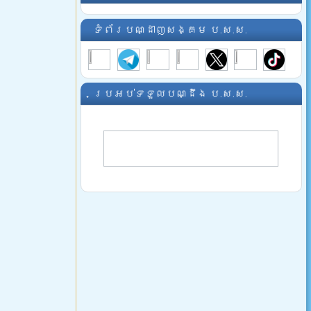
ទំព័របណ្ដាញសង្គម ប.ស.ស.
ប្រអប់ទទួលបណ្ដឹង ប.ស.ស.