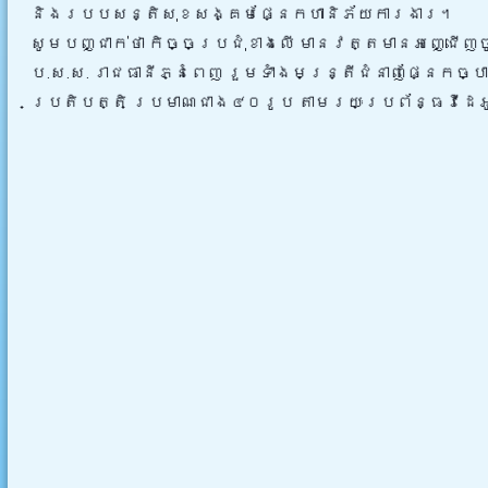
និងរបបសន្តិសុខសង្គមផ្នែកហានិភ័យការងារ។
សូមបញ្ជាក់ថាៈ កិច្ចប្រជុំខាងលេី មានវត្តមានអញ្ជើញចូ
ប.ស.ស. រាជធានីភ្នំពេញ រួមទាំងមន្រ្តីជំនាញផ្នែកច្បា
ប្រតិបត្តិ ប្រមាណជាង៤០រូប តាមរយៈប្រព័ន្ធវីដេ