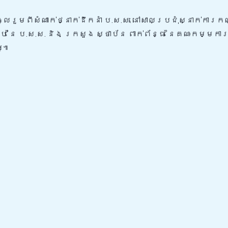
លរួមពីសំណាក់ថ្នាក់ដឹកនាំ ប.ស.ស. នៅសាលប្រជុំស្នាក់ការក
ប់ នៃ ប.ស.ស. និង ក្រសួង ស្ថាប័ន ពាក់ព័ន្ធ នៃគណៈកម្មកា
អូ៕