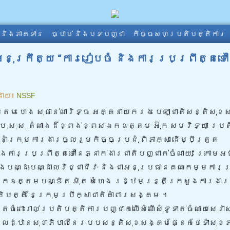
ា និងភាគទាន
ច្បាប់ និងបទបញ្ជា
កិច្ចសហប្រតិបត្តិការ
ងអនុក្រឹត្យ “ការរៀបចំ និងការប្រព្រឹត្តទៅ
ដោយ៖
NSSF
ត្តម ហេង សុផាន់ណារិទ្ធ អគ្គនាយករង បេឡាជាតិសន្តិសុ
 ប.ស.ស. តំណាងដ៏ខ្ពង់ខ្ពស់ឯកឧត្តម អ៊ុក សមវិទ្យា ប្រត
ាំ
ក្រុមការងារចូលរួមកិច្ចប្រជុំ ពិភាក្សា ដើម្បីត្រួត
និងការប្រព្រឹត្តទៅនៃភ្នាក់ងារជាតិបញ្ជាក់ចំណាយ” ក្រោម
ងបណ្ដុះបណ្ដាលវិជ្ជាជីវៈ និងជាអនុប្រធានគណៈកម្មការប
់ឯកឧត្តមបណ្ឌិត អុិត សំហេង រដ្ឋមន្ត្រីក្រសួងការងារ 
បត្តិ នៃក្រុមបឹ្រក្សាជាតិគាំពារសង្គម ។
ំពោះរាល់ប្រតិបត្តិការបញ្ជាក់លើសំណើសុំទូទាត់ចំណាយសេវាស
មូលដ្ឋានសុខាភិបាលនៃរបបសន្តិសុខសង្គមផ្នែកថែទាំសុខ