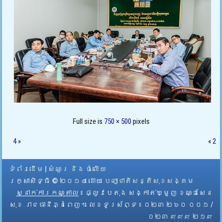
Full size is
750 × 500
pixels
4
»
«
2
ទំព័រដើម
|
សំណួរ និង ចំលើយ
រក្សាសិទ្ធិ © ២០១៤ ដោយ​
បេឡាជាតិសន្តិសុខសង្គម
ស្នាក់ការកណ្តាល
៖ ផ្លូវបេតុង សង្កាត់ឃ្មួញ ខណ្ឌសែន
សុខ រាជធានីភ្នំពេញ។ លេខទូរស័ព្ទ ៖ ០២៣ ២៦០ ០០១ /
០២៣ ៩៩៩ ២១៩