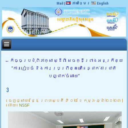
Mail
|
ភាសាខ្មែរ
English
←
កិច្ចប្រជុំពិភាក្សា ស្ដីពី សេចក្ដីព្រាងអនុក្រឹត្យ
“ការរៀបចំ និងការប្រព្រឹត្តទៅនៃភ្នាក់ងារជាតិ
បញ្ជាក់ចំណាយ”
3
ចេញផ្សាយ៖
ថ្ងៃ ព្រហស្បតិ៍ ទី ០២ ខែ កុម្ភៈ ឆ្នាំ ២០២៣
|
ដោយ៖
NSSF