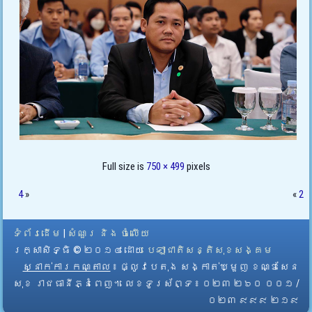
Full size is
750 × 499
pixels
4
»
«
2
ទំព័រដើម
|
សំណួរ និង ចំលើយ
រក្សាសិទ្ធិ © ២០១៤ ដោយ​
បេឡាជាតិសន្តិសុខសង្គម
ស្នាក់ការកណ្តាល
៖ ផ្លូវបេតុង សង្កាត់ឃ្មួញ ខណ្ឌសែន
សុខ រាជធានីភ្នំពេញ។ លេខទូរស័ព្ទ ៖ ០២៣ ២៦០ ០០១ /
០២៣ ៩៩៩ ២១៩