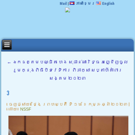
Mail
|
ភាសាខ្មែរ
English
←
ឯកឧត្តមបណ្ឌិត ហេង សុផាន់ណារិទ្ធ អញ្ជេីញចូល
រួមក្នុងពិធីបិទវេទិការ ពិភាក្សា សប្តាហ៍គាំពារ
សង្គម ២០២៣
3
ចេញផ្សាយ៖
ថ្ងៃ ព្រហស្បតិ៍ ទី ១៦ ខែ កុម្ភៈ ឆ្នាំ ២០២៣
|
ដោយ៖
NSSF