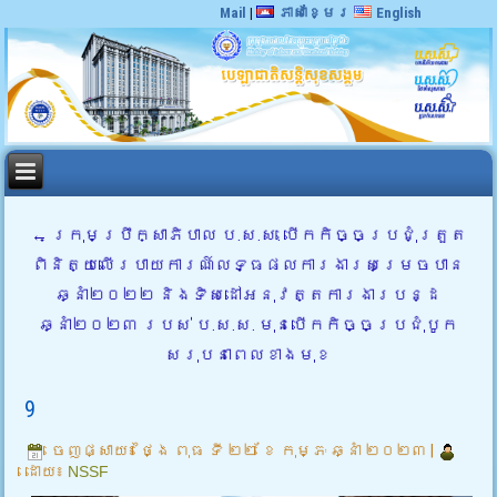
Mail
|
ភាសាខ្មែរ
English
←
ក្រុមប្រឹក្សាភិបាល ប.ស.ស. បើកកិច្ចប្រជុំត្រួត
ពិនិត្យលើរបាយការណ៍លទ្ធផលការងារសម្រេចបាន
ឆ្នាំ២០២២ និងទិសដៅអនុវត្តការងារបន្ដ
ឆ្នាំ២០២៣ របស់ ប.ស.ស. មុនបើកកិច្ចប្រជុំបូក
សរុបនាពេលខាងមុខ
9
ចេញផ្សាយ៖
ថ្ងៃ ពុធ ទី ២២ ខែ កុម្ភៈ ឆ្នាំ ២០២៣
|
ដោយ៖
NSSF