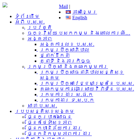
Mail
|
ភាសាខ្មែរ
ទំព័រដើម
English
អំពី​ ប.ស.ស.
ប្រវត្តិ
ចក្ខុវិស័យ បេសកកម្ម និង គោលការណ៍…
អង្គភាព
អង្គការលេខ ប.ស.ស.
ក្រុមប្រឹក្សាភិបាល
ថ្នាក់ដឹកនាំ
តួនាទី និងភារកិច្ច
ក្រុមប្រឹក្សា និងគណៈកម្មការ
ក្រុមប្រឹក្សាធនាភិបាលសន្តិសុខ
សង្គម
ក្រុមប្រឹក្សាវេជ្ជសាស្រ្តនៃ ប.ស.ស.
គណៈកម្មការដោះស្រាយវិវាទនៃ ប.ស.ស.
ក្រុមការងារ​ ស.ផ.ក
ក្រុមកាងារ ទ.ស.ប.ក
សាខា ប.ស.ស.
របបសន្តិសុខសង្គម
ផ្នែកប្រាក់សោធន
ផ្នែកថែទាំសុខភាព
ផ្នែកហានិភ័យការងារ
ផ្នែកនិកម្មភាពការងារ