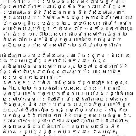
កំពុងដំណើរការរបបសន្តិសុខសង្គមចំនួន ៣ គឺ
ផ្នែកហានិភ័យការងារ ផ្នែកថែទាំសុខភាព និងផ្នែក
ប្រាក់សោធន ទាំងវិស័យឯកជន និងវិស័យសាធារណៈ។
ក្នុងនោះសម្រាប់វិស័យឯកជនផ្នែកហាននិភ័យការងារ
បានចុះបញ្ជីសរុបចំនួន ២០ ៤៤៨សហគ្រាស ដែលមាន
សមាជិកសរុបចំនួន ២ ៥៨៤ ៧០៦នាក់ ផ្នែកថែទាំសុខ
ភាពចំនួន ១៧ ៨២១សហគ្រាសមានសមាជិកចំនួន ២
៥៨៤ ៧០៦នាក់ និងផ្នែកប្រាក់សោធនចំនួន១៤
៣៥២សហគ្រាស មានសមាជិក២ ៥៨៤ ៧០៦នាក់។
ដោយឡែកសម្រាប់វិស័យសាធារណៈ គិតរហូតមកដល់ពេល
នេះ បានចុះបញ្ជីផ្នែកហានិភ័យការងារ ចំនួន
៣៥ស្ថាប័ន មានសមាជិកសរុប ២៥៧ ៦៤៤នាក់ និង
ផ្នែកថែទាំសុខភាពចំនួន ៣៩ស្ថាប័ន មានសមាជិក
សរុប ៤៣៩ ២៤៣នាក់។
ឯកឧត្តមប្រតិភូ បានថ្លែងបន្ថែមទៀតថា៖ ក្នុង
ឆ្នាំ២០២២ កន្លងទៅនេះ ប.ស.ស. បានអនុវត្តបើក
ផ្តល់ប្រាក់ឧបត្ថម្ភបន្ថែមរបស់រាជរដ្ឋាភិបាល
សម្រាប់កម្មករនិយោជិតជាស្រី្ដនៅពេលសម្រាលកូន
ទាំងក្នុង និងក្រៅប្រព័ន្ធ សរុបជាទឹកប្រាក់ចំនួន
២២.៤៧ ប៊ីលានរៀល ក្នុងស្រ្តីសម្រាលកូនជាម្ដាយ
មានចំនួន៥៥ ៧៧០នាក់ និងមានកូនសរុបចំនួន ៥៦
១៧៣នាក់។បន្ទាប់ពីការអញ្ជើញជាអធិបតីភាពបើក
អង្គសន្និបាតពីសំណាក់ឯកឧត្តមបណ្ឌិត អ៊ិន
សំហេង រដ្ឋមន្រ្តីក្រសួងការងារ និងបណ្តុះ