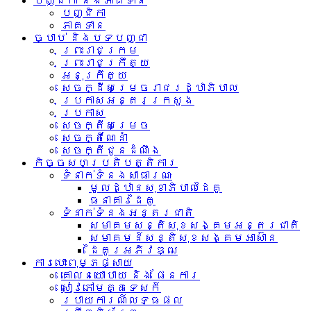
បញ្ជិកា និងភាគទាន
បញ្ជិកា
ភាគទាន
ច្បាប់ និងបទបញ្ជា
ព្រះរាជក្រម
ព្រះរាជក្រឹត្យ
អនុក្រឹត្យ
សេចក្ដីសម្រេចរាជរដ្ឋាភិបាល
ប្រកាសអន្តរក្រសួង
ប្រកាស
សេចក្តីសម្រេច
សេចក្តីណែនាំ
សេចក្តីជូនដំណឹង
កិច្ចសហប្រតិបត្តិការ
ទំនាក់ទំនង​សាធារណៈ
មូលដ្ឋានសុខាភិបាលដៃគូ
ធនាគារដៃគូ
ទំនាក់​ទំនង​អន្តរ​ជាតិ
សមាគមសន្តិសុខសង្គមអន្តរជាតិ
សមាគមន៍សន្តិសុខសង្គមអាស៊ាន​
ដៃគូរអភិវឌ្ឍ
ការបោះពុម្ភផ្សាយ
គោលនយោបាយ និង ផែនការ
សៀវភៅមគ្គទេសក៍
របាយការណ៍លទ្ធផល