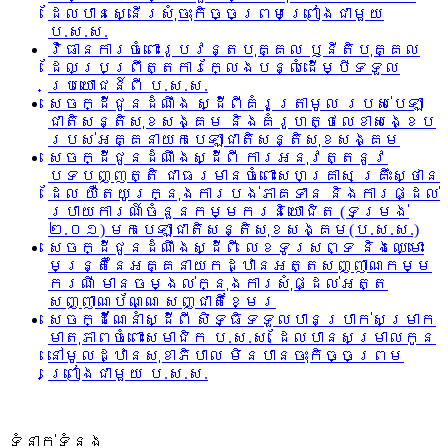
ដែលបានស្នើរសុំចុះកិច្ចព្រមព្រៀងជាមួយ
ប.ស.ស.
វិធានការចំពោះរូបវន្តបុគ្គល ឫនីតិបុគ្គល
ដែលប្រព្រឹត្តការក្លែងបន្លំដើម្បីទទួល
ប្រយោជន៍ពី ប.ស.ស.
សេចក្ដីជូនដំណឹង ស្ដីពីគំរូត្រាមូល របស់បេឡា
ជាតិសន្តិសុខសង្គម និងគំរូហត្ថលេខាសង្ខេប
របស់អគ្គនាយកបេឡាជាតិសន្តិសុខសង្គម
សេចក្ដីជូនដំណឹងស្ដីពី ការអនុវត្តនូវ
បទបញ្ញត្តិ ជាធរមានចំពោះសហគ្រាស គ្រឹះស្ថាន
ដែល យឺតយូរក្នុងការបង់ភាគទាន និងការផ្ដល់
របាយការណ៍ចំនួនកម្មករនិយោជិត (ទម្រង់
២.០១) មកបេឡាជាតិសន្តិសុខសង្គម(ប.ស.ស.)
សេចក្ដីជូនដំណឹងស្ដីពី លេខទូរសព្ទ និងឈ្មោះ
មន្រ្តីនៃអគ្គនាយកដ្ឋានអត្តសញ្ញាណកម្ម
ករណី មានចម្ងល់ក្នុងការសុំផ្ដល់អត្ត
សញ្ញាណប័ណ្ណ សញ្ជាតិខ្មែរ
សេចក្ដីណែនាំស្ដីពី សិទ្ធិទទួលបានប្រាក់សម្រាក
មាតុភាពចំពោះសមាជិក ប.ស.ស. ដែលបានសម្រាលកូន
នៅមូលដ្ឋានសុខាភិបាល មិនបានចុះកិច្ចព្រម
ព្រៀងជាមួយ ប.ស.ស.
ទំនាក់ទំនង