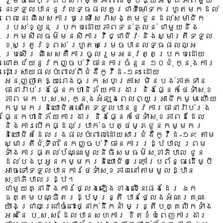
រួមចំណែកគ្រប់សកម្មភាព ដើម្បីឱ្យអង្គភាពមួយ
នេះទទួលបាននូវលទ្ធផលគួរជាទីមោទកៈរហូតមកដល់
ពេលនេះ ពិសេសការបម្រើសេវាសង្គមជូនដល់សមាជិក
របស់ខ្លួន ប្រកបដោយភាពទន់ភ្លន់ ជាមួយនឹង
ក្រមសីលធម៌មនសិការវិជ្ជាជីវៈ និងស្មារតីទទួល
ខុសត្រូវខ្ពស់ រហូតសម្រេចបានលទ្ធផលល្អ
ប្រសើរ ពិសេសគឺការចូលរួមអនុវត្តប្រកបដោយ
ជោគជ័យនូវកញ្ចប់វិធានការចំនួន ១០ជុំ ក្នុងការ
ដោះស្រាយផលប៉ះពាល់ពីជំងឺកូវីដ-១៩ ដោយ
អនុញ្ញាតឱ្យរោងចក្រ សហគ្រាស មិនបង់ភាគទាន
ធានារ៉ាប់រងផ្នែកហានិភ័យការងារ និងផ្នែកថែទាំសុខ
ភាព មក ប.ស.ស. ក្នុងអំឡុងពេលព្យួរអាជីកម្ម ហើយ
កម្មករនិយោជិតនៅតែទទួលបាននូវការធានារ៉ាប់រង
ផ្នែកហានិភ័យការងារ និងផ្នែកថែទាំសុខភាពដដែល
និងការបើកផ្ដល់ប្រាក់ឧបត្ថម្ភជូនកម្មករ
និយោជិតដែលរងផលប៉ះពាល់ដោយសារជំងឺកូវីដ-១៩ តាម
ស្មារតីជុំទី៣ នៃកញ្ចប់វិធានការរដ្ឋបាល ព្រម
ទាំងការផ្តល់ប័ណ្ណមូលនិធិសមធម៌សុខាភិបាល ជូន
ដល់បងប្អូនកម្មករនិយោជិតក្រៅប្រព័ន្ធ ដើម្បី
អាចទៅទទួលបានការថែទាំសុខភាពនៅតាមមូលដ្ឋាន
សុខាភិបាលរដ្ឋ។
ជាមួយគ្នានឹងការថ្លែងឡើងខាងលើនេះផងដែរ ឯក
ឧត្តមបណ្ឌិតរដ្ឋមន្រ្តី បានថ្លែងអំណរគុណ
យ៉ាងជ្រាលជ្រៅចំពោះថ្នាក់ដឹកនាំ មន្រ្តីបុគ្គលិកទាំង
អស់នៃ ប.ស.ស. ដែលបានសហការ ខិតខំបំពេញការងារ