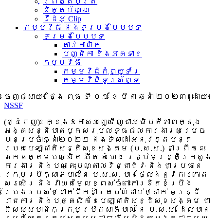
ព្រឹត្តិប័ត្រ
ខិត្តប័ណ្ណ
វីដេអូ Clip
កម្មវិធី និងទម្រង់បែបបទ
ទម្រង់បែបបទ
តាវកាលិក
បញ្ជិកា និងភាគទាន
កម្មវិធី
កម្មវិធីកុំព្យូទ័រ
កម្មវិធីទូរស័ព្ទ
ចេញផ្សាយ៖
ថ្ងៃ ពុធ ទី ០១ ខែ មីនា ឆ្នាំ ២០២៣
|
ដោយ៖
NSSF
(ភ្នំពេញ)៖ ក្នុងឱកាសអញ្ជើញជាអធិបតីភាពក្នុង
អង្គសន្និបាតបូកសរុបលទ្ធផលការងារសម្រេច
បានប្រចាំឆ្នាំ២០២២ និងទិសដៅអនុវត្តបន្ត
របស់បេឡាជាតិសន្តិសុខសង្គម (ប.ស.ស.) នាព្រឹកនេះ
ឯកឧត្តមបណ្ឌិត អ៊ិត សំហេង រដ្ឋមន្រ្តីក្រសួង
ការងារ និងបណ្តុះបណ្តាលវិជ្ជាជីវៈ និងជាប្រធាន
ក្រុមប្រឹក្សាភិបាលនៃ ប.ស.ស. បានថ្លែងនូវការកោត
សរសើរ និងវាយ
តម្លៃខ្ពស់ចំពោះការខិតខំប្រឹង
ប្រែងរបស់ថ្នាក់ដឹកនាំគ្រប់លំដាប់ថ្នាក់ មន្រ្ដី
រាជការ និងបុគ្គលិកនៃបេឡាជាតិសន្ដិសុខសង្គម ជា
ពិសេសសមាជិកក្រុមប្រឹក្សាភិបាល នៃ ប.ស.ស. ដែលបាន