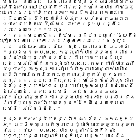
មានលក្ខណៈជាសកលនាពេលខាងមុខ និងបានឆ្លើយតប
ទៅនឹងគោលនយោបាយជាតិគាំពារសង្គម ដែលបានដាក់ចេញ
ដោយរាជរដ្ឋាភិបាល ក្រោមការដឹកនាំប្រកបដោយ
គតិបណ្ឌិត និងឈ្លាសវៃបំផុតរបស់សម្តេចអគ្គ
មហាសេនាបតីតេជោ ហ៊ុន សែន នាយករដ្ឋមន្រ្តីនៃ
ព្រះរាជាណាចក្រកម្ពុជា។
ឯកឧត្តមបណ្ឌិតរដ្ឋមន្រ្តីបានបញ្ជាក់ឱ្យដឹង
ទៀតថា៖ តាមរយៈការអនុវត្តការងាររបស់ខ្លួន
ប្រកបដោយភាពជោគជ័យក្នុងរយៈពេលជាង ១០ឆ្នាំ
កន្លងមកនេះ ប.ស.ស. កម្ពុជាក៏បានទទួលនូវពានរ
ង្វាន់ឆ្នើមជាច្រើនផងដែរ ពីសមាគមសន្ដិសុខ
សង្គមអាស៊ាន ដែលក្នុងនោះ ប.ស.ស. កម្ពុជាក៏បានធ្វើ
ជាម្ចាស់ផ្ទះ ក្នុងការរៀបចំសិក្ខាសាលាថ្នាក់អាស៊ាន
ស្តីពី “ការចែករំលែកឧត្តមានុវត្តន៍ ក្នុងការ
អនុវត្តរបបសន្តិសុខសង្គម ផ្នែកថែទាំសុខភាព
និងផ្នែកប្រាក់សោធន សម្រាប់បុគ្គលស្វ័យនិយោជន៍
ដល់បណ្ដាប្រទេសជាសមាជិកអាស៊ាន សម្រេចបាន
ជោគជ័យ ជាមួយនឹងការទទួលបានការកោតសរសើរ និង
វាយតម្លៃខ្ពស់ពីបណ្តាថ្នាក់ដឹកនាំ នៃប្រទេសជា
សមាជិកអាស៊ានផងដែរ។
ក្នុងឱកាសសន្និបាតនាព្រឹកនេះផងដែរ ឯកឧត្តម
អ៊ុក សមវិទ្យា ប្រតិភូរាជរដ្ឋាភិបាលទទួលបន្ទុក
ជាអគ្គនាយក ប.ស.ស. បានបញ្ជាក់ឱ្យដឹងថា៖
បច្ចុប្បន្ន បេឡាជាតិសន្តិសុខសង្គម បាននឹង