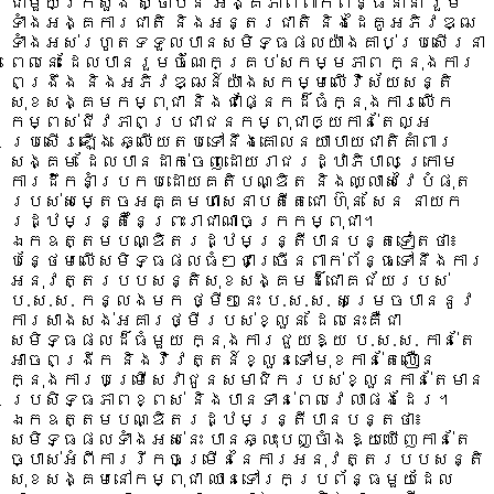
ជាមួយក្រសួង ស្ថាប័ន អង្គភាពពាក់ព័ន្ធនានា រួម
ទាំងអង្គការជាតិ និងអន្តរជាតិ និងដៃគូអភិវឌ្ឍ
ទាំងអស់រហូតទទួលបានសមិទ្ធផលយ៉ាងគាប់ប្រសើរនា
ពេលនេះ ដែលបានរួមចំណែកគ្រប់សកម្មភាព ក្នុងការ
ពង្រឹង និងអភិវឌ្ឍន៍យ៉ាងសកម្មលើវិស័យសន្តិ
សុខសង្គមកម្ពុជា និងជាផ្នែកដ៏ធំក្នុងការលើក
កម្ពស់ជីវភាពប្រជាជនកម្ពុជាឲ្យកាន់តែល្អ
ប្រសើរឡើង ឆ្លើយតបទៅនឹងគោលនយាបាយជាតិគាំពារ
សង្គម ដែលបានដាក់ចេញដោយរាជរដ្ឋាភិបាល ក្រោម
ការដឹកនាំប្រកបដោយគតិបណ្ឌិត និងឈ្លាសវៃបំផុត
របស់សម្តេចអគ្គមហាសេនាបតីតេជោ ហ៊ុន សែន នាយក
រដ្ឋមន្រ្តីនៃព្រះរាជាណាចក្រកម្ពុជា។
ឯកឧត្តមបណ្ឌិតរដ្ឋមន្រ្តីបានបន្តទៀតថា៖
បន្ថែមលើសមិទ្ធផលធំៗជាច្រើនពាក់ព័ន្ធទៅនឹងការ
អនុវត្តរបបសន្តិសុខសង្គមដ៏ជោគជ័យរបស់
ប.ស.ស. កន្លងមក ថ្មីៗនេះ ប.ស.ស. សម្រេចបាននូវ
ការសាងសង់អគារថ្មីរបស់ខ្លួន ដែលនេះគឺជា
សមិទ្ធផលដ៏ធំមួយ ក្នុងការជួយឱ្យ ប.ស.ស. កាន់តែ
អាចពង្រីក និងវិវត្តន៍ខ្លួនទៅមុខកាន់តែលឿន
ក្នុងការបម្រើសេវាជូនសមាជិករបស់ខ្លួនកាន់តែមាន
ប្រសិទ្ធភាពខ្ពស់ និងបានទាន់ពេលវេលាផងដែរ។
ឯកឧត្តមបណ្ឌិតរដ្ឋមន្រ្តីបានបន្តថា៖
សមិទ្ធផលទាំងអស់នេះ បានឆ្លុះបញ្ចាំងឱ្យឃើញកាន់តែ
ច្បាស់អំពីការរីកចម្រើននៃការអនុវត្តរបបសន្តិ
សុខសង្គមនៅកម្ពុជា ឈានទៅរកប្រព័ន្ធមួយដែល