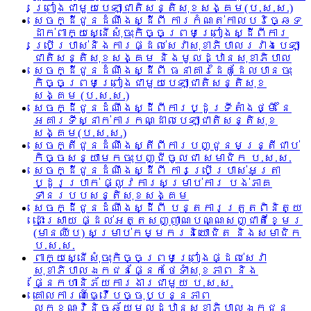
ព្រៀងជាមួយបេឡាជាតិសន្តិសុខសង្គម(ប.ស.ស.)
សេចក្ដីជូនដំណឹងស្ដីពី ការកំណត់កាលបរិច្ឆេទ
ដាក់ពាក្យស្នើសុំចុះកិច្ចព្រមព្រៀងស្ដីពីការ
ប្រើប្រាស់និងការផ្ដល់សេវាសុខាភិបាលរវាងបេឡា
ជាតិសន្តិសុខសង្គម និងមូលដ្ឋានសុខាភិបាល
សេចក្ដីជូនដំណឹងស្ដីពី ធនាគារដៃគូដែលបានចុះ
កិច្ចព្រមព្រៀងជាមួយបេឡាជាតិសន្តិសុខ
សង្គម (ប.ស.ស.)
សេចក្ដីជូនដំណឹងស្ដីពីការប្ដូរទីតាំងថ្មី នៃ
អគារទីស្នាក់ការកណ្ដាលបេឡាជាតិសន្តិសុខ
សង្គម(ប.ស.ស.)
សេចក្តីជូនដំណឹងស្តីពីការបញ្ជូនមន្រ្តីជាប់
កិច្ចសន្យាមកចុះបញ្ជីចូលជា សមាជិក ប.ស.ស.
សេចក្ដីជូនដំណឹងស្ដីពី ការប្រើប្រាស់អត្រា
ប្ដូរប្រាក់ ផ្លូវការសម្រាប់ការ បង់ភាគ
ទានរបបសន្តិសុខសង្គម
សេចក្ដីជូនដំណឹងស្ដីពី បន្តការត្រួតពិនិត្យ
ដោះស្រាយ ផ្ដល់អត្តសញ្ញាណបណ្ណសញ្ជាតិខ្មែរ
(មានឈីប) សម្រាប់កម្មករនិយោជិត និងសមាជិក
ប.ស.ស.
ពាក្យស្នើសុំចុះកិច្ចព្រមព្រៀងផ្ដល់សេវា
សុខាភិបាលឯកជនផ្នែកថែទាំសុខភាព និង
ផ្នែកហានិភ័យការងារជាមួយ ប.ស.ស.
គោលការណ៍ធ្វើបច្ចុប្បន្នភាព
លក្ខណៈវិនិច្ឆ័យមួលដ្ឋានសុខាភិបាលឯកជន