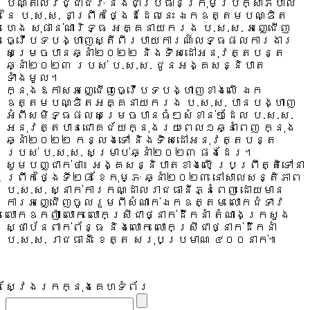
បណ្តាលវិជ្ជាជីវៈ និងជាប្រធានក្រុមប្រឹក្សាភិបាល
នៃ ប.ស.ស. នាព្រឹកថ្ងៃដដែលនេះ ឯកឧត្តមបណ្ឌិត
ហេង សុផាន់ណារិទ្ធ អគ្គនាយករង ប.ស.ស. អញ្ជើញ
ធ្វើបទបង្ហាញស្តីពីរបាយការណ៍លទ្ធផលការងារ
សម្រេចបានឆ្នាំ២០២២ និងទិសដៅអនុវត្តបន្ត
ឆ្នាំ២០២៣ របស់ ប.ស.ស. ជូនអង្គសន្និបាត
ទាំងមូល។
ក្នុងឱកាសអញ្ជើញធ្វើបទបង្ហាញខាងលើ ឯក
ឧត្តមបណ្ឌិតអគ្គនាយករង ប.ស.ស. បានបង្ហាញ
អំពីសមិទ្ធផលសម្រេចបានធំៗសំខាន់ៗដែល ប.ស.ស.
អនុវត្តបានជោគជ័យក្នុងរយៈពេល១ឆ្នាំពេញ ក្នុង
ឆ្នាំ២០២២ កន្លងទៅ និងទិសដៅអនុវត្តបន្ត
របស់ ប.ស.ស. សម្រាប់ឆ្នាំ២០២៣ ផងដែរ។
សូមបញ្ជាក់ថា៖ អង្គសន្និបាតខាងលើ ប្រព្រឹត្តិទៅនា
ព្រឹកថ្ងៃទី២៨ ខែកុម្ភៈ ឆ្នាំ២០២៣ នៅសាលសន្តិភាព
ប.ស.ស. ស្នាក់ការកណ្ដាលរាជធានីភ្នំពេញ ដោយមាន
ការអញ្ជើញចូលរួមពីសំណាក់ឯកឧត្តម លោកជំទាវ
លោកឧកញ៉ា លោក លោកស្រីជាថ្នាក់ដឹកនាំ តំណាងក្រសួង
ស្ថាប័នពាក់ព័ន្ធ និងលោក លោកស្រីជាថ្នាក់ដឹកនាំ
ប.ស.ស. រាជធានី ខេត្ត សរុបប្រមាណ ៤០០នាក់៕
ស្វែងរកក្នុងគេហទំព័រ