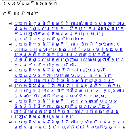
ប្រអប់បណ្ដឹងអនាមិក
ព័ត៌មានសំខាន់ៗ
សេចក្ដីជូនដំណឹងស្ដីពី ការលើកថ្ងៃបង់ភាគទាន
និងការផ្ដល់របាយការណ៍កម្មករនិយោជិតមក
កាន់បេឡាជាតិសន្តិសុខសង្គម(ប.ស.ស.)
សម្រាប់ខែកក្កដា ឆ្នាំ២០២៦
សេចក្ដីជូនដំណឹងស្ដីពី ការផាកពិន័យចំពោះសហ
គ្រាស ក្រុមហ៊ុន រោងចក្រ ដែលតម្រូវឱ្យបង
ប្អូនអតីតពលករខ្មែរត្រឡប់មកពីថៃ
ត្រូវតែផ្ដល់អត្តសញ្ញាណប័ណ្ណសញ្ជាតិខ្មែរ
ក្នុងការដាក់ពាក្យធ្វើការ
សេចក្ដីជូនដំណឹង ស្ដីពី “ការរៀបចំធ្វើ
បច្ចុប្បន្នភាពបណ្ណ ប.ស.ស. ជូនអតីត
មន្ត្រីរាជការស៊ីវិល និងអតីតយុទ្ធជន”
សេចក្ដីណែនាំស្ដីពី ការពង្រឹងតួនាទីភារកិច្ច
របស់មូលដ្ឋានសុខាភិបាលដៃគូ ប.­ស.ស. ក្នុងការ
ផ្ដល់សេវាសុខាភិបាលជូនសមាជិក ប.ស.ស.
សេចក្ដីជូនដំណឹងស្ដីពី លក្ខខណ្ឌ បែបបទ
និងនិតីវិធីនៃការចុះបញ្ជីបុគ្គលស្វ័យនិ
យោជន៍(អ្នកសេដ្ឋកិច្ចក្រៅប្រព័ន្ធ) ក្នុង
បេឡាជាតិសន្តិសុខសង្គម
សេចក្ដីជូនដំណឹងស្ដីពី ការទូទាត់ពីរដងក្នុង
មួយខែ ជូនមូលដ្ឋានសុខាភិបាល ដែលចុះកិច្ចព្រម