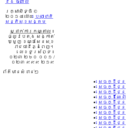
និង ចំលើយ
រក្សាសិទ្ធិ ©
២០១៤ ដោយ​
បេឡាជាតិ
សន្តិសុខសង្គម
ស្នាក់ការកណ្តាល
៖
ផ្លូវបេតុង សង្កាត់
ឃ្មួញ ខណ្ឌសែនសុខ
រាជធានីភ្នំពេញ។
លេខទូរស័ព្ទ ៖
០២៣ ២៦០ ០០១ /
០២៣ ៩៩៩ ២១៩
ព័ត៌មានសំខាន់ៗ
សេចក្ដីជូនដ
សេចក្ដីជូនដ
សេចក្ដីជូនដ
សេចក្ដីណែនាំ
សេចក្ដីជូនដំ
សេចក្ដីជូនដំ
សេចក្ដីជូនដំ
សេចក្ដីជូនដំ
សេចក្ដីជូនដំ
សេចក្តីជូនដំ