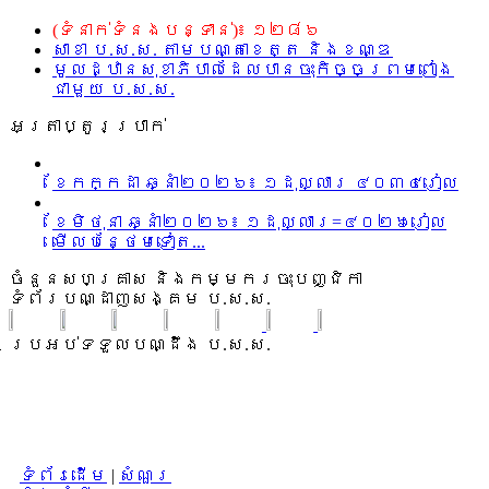
(ទំនាក់ទំនងបន្ទាន់)៖ ១២៨៦
សាខា ប.ស.ស. តាមបណ្តាខេត្ត និងខណ្ឌ
មូលដ្ឋានសុខាភិបាលដែលបានចុះកិច្ចព្រមពៀង
ជាមួយ ប.ស.ស.
អត្រាប្តូរប្រាក់
ខែកក្កដា ឆ្នាំ២០២៦៖ ១ដុល្លារ ៤០៣៤រៀល
ខែមិថុនា ឆ្នាំ២០២៦៖ ១ដុល្លារ=៤០២៦រៀល
មើលបន្ថែមទៀត...
ចំនួនសហគ្រាស និងកម្មករចុះបញ្ជិកា
ទំព័របណ្ដាញសង្គម ប.ស.ស.
ប្រអប់ទទួលបណ្ដឹង ប.ស.ស.
ទំព័រដើម
|
សំណួរ