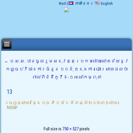
Mail
|
ភាសាខ្មែរ
English
←
ប.ស.ស. បានចូលរួមអនុវត្តប្រកបដោយជោគជ័យនូវ
កញ្ចប់វិធានការចំនួន ១០ជុំ ក្នុងការដោះស្រាយផលប៉ះ
ពាល់ពីជំងឺកូវីដ-១៩ នៅកម្ពុជា
13
ចេញផ្សាយ៖
ថ្ងៃ ពុធ ទី ០១ ខែ មីនា ឆ្នាំ ២០២៣
|
ដោយ៖
NSSF
Full size is
750 × 527
pixels