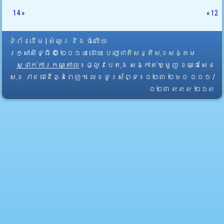
14
»
«
12
ទំព័រដើម
|
សំណួរ និង ចំលើយ
រក្សាសិទ្ធិ © ២០១៤ ដោយ​
បេឡាជាតិសន្តិសុខសង្គម
ស្នាក់ការកណ្តាល
៖ ផ្លូវបេតុង សង្កាត់ឃ្មួញ ខណ្ឌសែន
សុខ រាជធានីភ្នំពេញ។ លេខទូរស័ព្ទ ៖ ០២៣ ២៦០ ០០១ /
០២៣ ៩៩៩ ២១៩