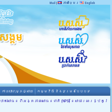
Mail
|
ភាសាខ្មែរ
English
ការបោះពុម្ភផ្សាយ
កម្មវិធី និងទម្រង់បែបបទ
ក់សោធន ពីអង្គភាពសោធនជាតិ (NPS) នៃសាធារណរដ្ឋកូរ៉េ