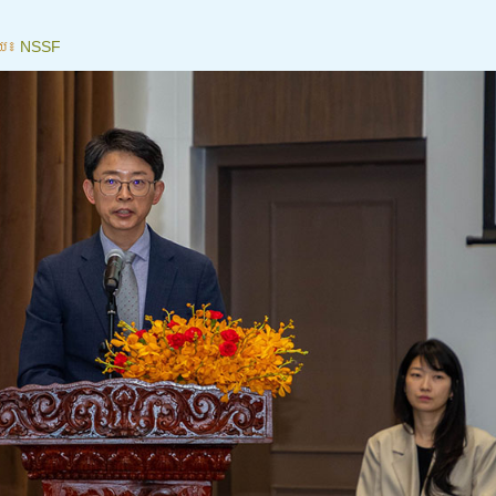
យ៖
NSSF