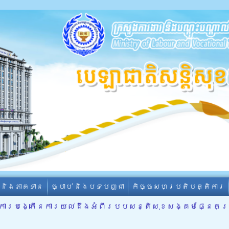
ា និងភាគទាន
ច្បាប់ និងបទបញ្ជា
កិច្ចសហប្រតិបត្តិការ
ពីការបង្កើនការយល់ដឹងអំពីរបបសន្តិសុខសង្គមផ្នែកប្រា