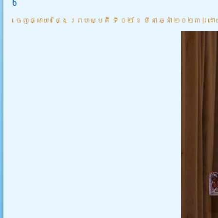
6
ចេញផ្សាយ៖
ថ្ងៃ ព្រហស្បតិ៍ ទី ០២ ខែ មីនា ឆ្នាំ ២០២៣
|
ដោ