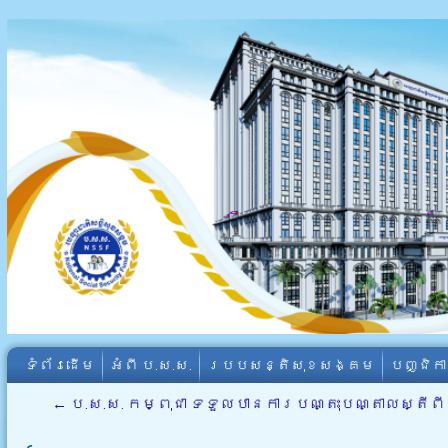
ទំព័រដើម
អំពី​ ប.ស.ស.
របបសន្តិសុខសង្គម
បញ្ជិក
←
ប.ស.ស. កម្ពុជា ទទួលបានការបណ្តុះបណ្តាលស្តី