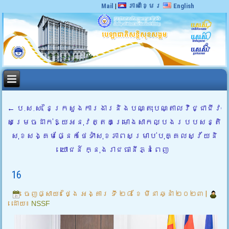
Mail
|
ភាសាខ្មែរ
English
←
ប.ស.ស. នៃក្រសួងការងារនិងបណ្តុះបណ្តាលវិជ្ជាជីវៈ
សម្រេចដាក់ឱ្យអនុវត្តគម្រោងសាកល្បងរបបសន្តិ
សុខសង្គមផ្នែកថែទាំសុខភាពសម្រាប់បុគ្គលស្វ័យនិ
យោជន៍ ក្នុងរាជធានីភ្នំពេញ
16
ចេញផ្សាយ៖
ថ្ងៃ អង្គារ ទី ២៨ ខែ មីនា ឆ្នាំ ២០២៣
|
ដោយ៖
NSSF