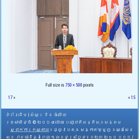
Full size is
750 × 500
pixels
17
»
«
15
ទំព័រដើម
|
សំណួរ និង ចំលើយ
រក្សាសិទ្ធិ © ២០១៤ ដោយ​
បេឡាជាតិសន្តិសុខសង្គម
ស្នាក់ការកណ្តាល
៖ ផ្លូវបេតុង សង្កាត់ឃ្មួញ ខណ្ឌសែន
សុខ រាជធានីភ្នំពេញ។ លេខទូរស័ព្ទ ៖ ០២៣ ២៦០ ០០១ /