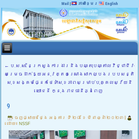
Mail
|
ភាសាខ្មែរ
English
←
ប.ស.ស. នៃក្រសួងការងារនិងបណ្តុះបណ្តាលវិជ្ជាជីវៈ
សម្រេចដាក់ឱ្យអនុវត្តគម្រោងសាកល្បងរបបសន្តិ
សុខសង្គមផ្នែកថែទាំសុខភាពសម្រាប់បុគ្គលស្វ័យនិ
យោជន៍ ក្នុងរាជធានីភ្នំពេញ
9
ចេញផ្សាយ៖
ថ្ងៃ អង្គារ ទី ២៨ ខែ មីនា ឆ្នាំ ២០២៣
|
ដោយ៖
NSSF