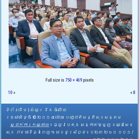
Full size is
750 × 469
pixels
10
»
«
8
ទំព័រដើម
|
សំណួរ និង ចំលើយ
រក្សាសិទ្ធិ © ២០១៤ ដោយ​
បេឡាជាតិសន្តិសុខសង្គម
ស្នាក់ការកណ្តាល
៖ ផ្លូវបេតុង សង្កាត់ឃ្មួញ ខណ្ឌសែន
សុខ រាជធានីភ្នំពេញ។ លេខទូរស័ព្ទ ៖ ០២៣ ២៦០ ០០១ /