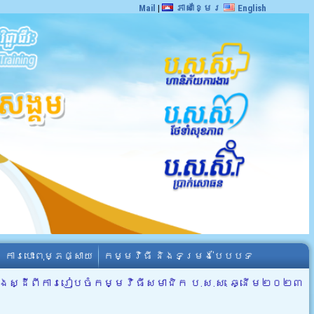
Mail
|
ភាសាខ្មែរ
English
ការបោះពុម្ភផ្សាយ
កម្មវិធី និងទម្រង់បែបបទ
ឹងស្ដីពី​ការរៀបចំកម្មវិធីសមាជិក ប.ស.ស. ឆ្នើម២០២៣