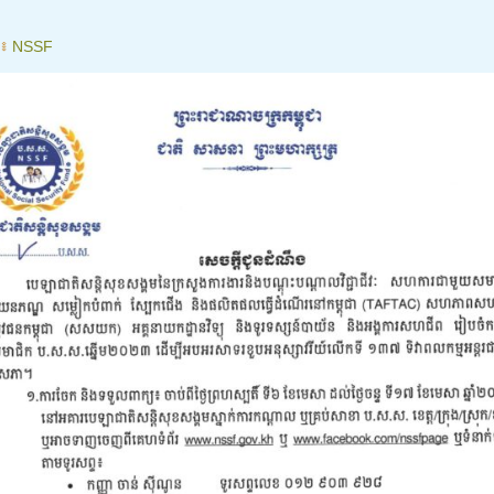
៖
NSSF