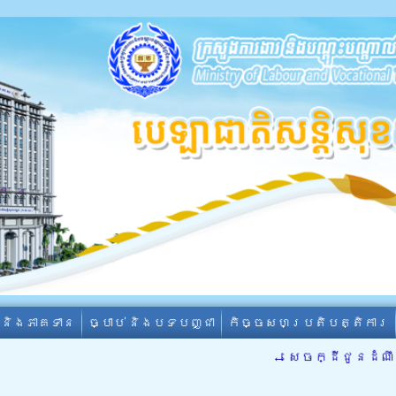
ា និងភាគទាន
ច្បាប់ និងបទបញ្ជា
កិច្ចសហប្រតិបត្តិការ
←
សេចក្ដីជូនដំណ