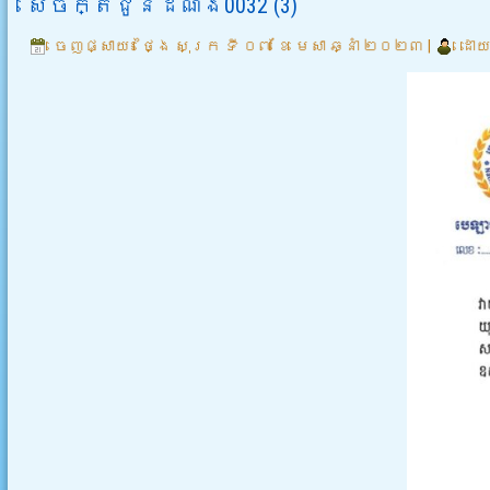
សេចក្តីជូនដំណឹង0032 (3)
ចេញផ្សាយ៖
ថ្ងៃ សុក្រ ទី ០៧ ខែ មេសា ឆ្នាំ ២០២៣
|
ដោយ