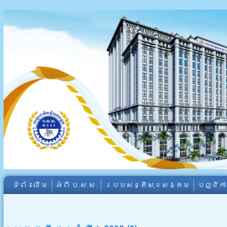
ទំព័រដើម
អំពី​ ប.ស.ស.
របបសន្តិសុខសង្គម
បញ្ជិក