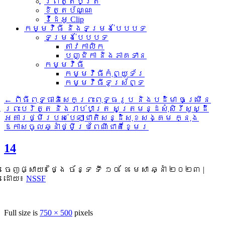
ព្រឹត្តិប័ត្រ
ខិត្តប័ណ្ណ
វីដេអូ Clip
កម្មវិធី និងទម្រង់បែបបទ
ទម្រង់បែបបទ
តាវកាលិក
បញ្ជិកា និងភាគទាន
កម្មវិធី
កម្មវិធីកុំព្យូទ័រ
កម្មវិធីទូរស័ព្ទ
←
ពិធីពុទ្ធាភិសេកព្រះពុទ្ធរូប និងបដិមា ចម្រើន
ព្រះបរិត្ត និងរាប់បាត្រ សូត្រមន្ដសុំសិរីសួស្ដី
អគារថ្មីរបស់បេឡាជាតិសន្ដិសុខសង្គម ក្នុង
ឱកាសចូលឆ្នាំថ្មីប្រពៃណីជាតិខ្មែរ
14
ចេញផ្សាយ៖
ថ្ងៃ ច័ន្ទ ទី ១០ ខែ មេសា ឆ្នាំ ២០២៣
|
ដោយ៖
NSSF
Full size is
750 × 500
pixels