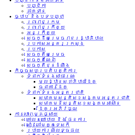
បញ្ជិកា និងភាគទាន
បញ្ជិកា
ភាគទាន
ច្បាប់ និងបទបញ្ជា
ព្រះរាជក្រម
ព្រះរាជក្រឹត្យ
អនុក្រឹត្យ
សេចក្ដីសម្រេចរាជរដ្ឋាភិបាល
ប្រកាសអន្តរក្រសួង
ប្រកាស
សេចក្តីសម្រេច
សេចក្តីណែនាំ
សេចក្តីជូនដំណឹង
កិច្ចសហប្រតិបត្តិការ
ទំនាក់ទំនង​សាធារណៈ
មូលដ្ឋានសុខាភិបាលដៃគូ
ធនាគារដៃគូ
ទំនាក់​ទំនង​អន្តរ​ជាតិ
សមាគមសន្តិសុខសង្គមអន្តរជាតិ
សមាគមន៍សន្តិសុខសង្គមអាស៊ាន​
ដៃគូរអភិវឌ្ឍ
ការបោះពុម្ភផ្សាយ
គោលនយោបាយ និង ផែនការ
សៀវភៅមគ្គទេសក៍
របាយការណ៍លទ្ធផល