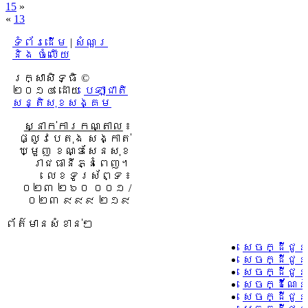
15
»
«
13
ទំព័រដើម
|
សំណួរ
និង ចំលើយ
រក្សាសិទ្ធិ ©
២០១៤ ដោយ​
បេឡាជាតិ
សន្តិសុខសង្គម
ស្នាក់ការកណ្តាល
៖
ផ្លូវបេតុង សង្កាត់
ឃ្មួញ ខណ្ឌសែនសុខ
រាជធានីភ្នំពេញ។
លេខទូរស័ព្ទ ៖
០២៣ ២៦០ ០០១ /
០២៣ ៩៩៩ ២១៩
ព័ត៌មានសំខាន់ៗ
សេចក្ដីជូន
សេចក្ដីជូ
សេចក្ដីជូន
សេចក្ដីណែន
សេចក្ដីជូន