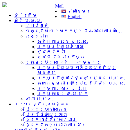
Mail
|
ភាសាខ្មែរ
ទំព័រដើម
English
អំពី​ ប.ស.ស.
ប្រវត្តិ
ចក្ខុវិស័យ បេសកកម្ម និង គោលការណ៍…
អង្គភាព
អង្គការលេខ ប.ស.ស.
ក្រុមប្រឹក្សាភិបាល
ថ្នាក់ដឹកនាំ
តួនាទី និងភារកិច្ច
ក្រុមប្រឹក្សា និងគណៈកម្មការ
ក្រុមប្រឹក្សាធនាភិបាលសន្តិសុខ
សង្គម
ក្រុមប្រឹក្សាវេជ្ជសាស្រ្តនៃ ប.ស.ស.
គណៈកម្មការដោះស្រាយវិវាទនៃ ប.ស.ស.
ក្រុមការងារ​ ស.ផ.ក
ក្រុមកាងារ ទ.ស.ប.ក
សាខា ប.ស.ស.
របបសន្តិសុខសង្គម
ផ្នែកប្រាក់សោធន
ផ្នែកថែទាំសុខភាព
ផ្នែកហានិភ័យការងារ
ផ្នែកនិកម្មភាពការងារ