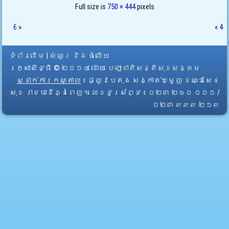
Full size is
750 × 444
pixels
6
»
«
4
ទំព័រដើម
|
សំណួរ និង ចំលើយ
រក្សាសិទ្ធិ © ២០១៤ ដោយ​
បេឡាជាតិសន្តិសុខសង្គម
ស្នាក់ការកណ្តាល
៖ ផ្លូវបេតុង សង្កាត់ឃ្មួញ ខណ្ឌសែន
សុខ រាជធានីភ្នំពេញ។ លេខទូរស័ព្ទ ៖ ០២៣ ២៦០ ០០១ /
០២៣ ៩៩៩ ២១៩