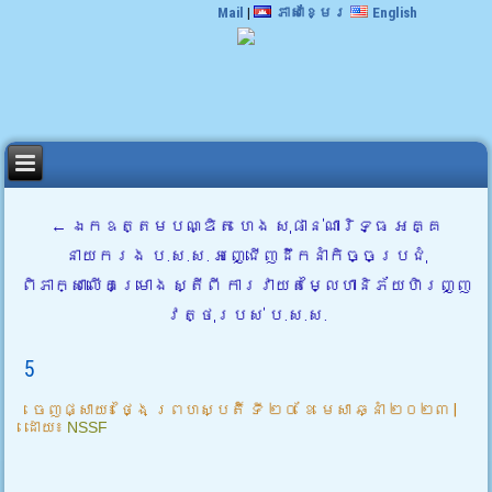
Mail
|
ភាសាខ្មែរ
English
←
ឯកឧត្តមបណ្ឌិត ហេង សុផាន់ណារិទ្ធ អគ្គ
នាយករង ប.ស.ស. អញ្ជើញដឹកនាំកិច្ចប្រជុំ
ពិភាក្សាលើគម្រោង ស្តីពី ការវាយតម្លៃហានិភ័យហិរញ្ញ
វត្ថុរបស់ ប.ស.ស.
5
ចេញផ្សាយ៖
ថ្ងៃ ព្រហស្បតិ៍ ទី ២០ ខែ មេសា ឆ្នាំ ២០២៣
|
ដោយ៖
NSSF