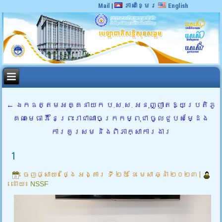
Mail
|
ភាសាខ្មែរ
English
←
ឯកឧត្តមអគ្គនាយក ប.ស.ស. អនុញ្ញាតឱ្យប្រតិភូ
គណៈមេធាវី នៃព្រះរាជាណាចក្រកម្ពុជា ចូលជួបសម្ដែង
ការគួរសម និងពិភាក្សាការងារ
1
ចេញផ្សាយ៖
ថ្ងៃ អង្គារ ទី ២៥ ខែ មេសា ឆ្នាំ ២០២៣
|
ដោយ៖
NSSF