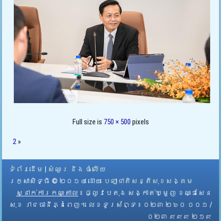
Full size is
750 × 500
pixels
2
»
ទំព័រដើម
|
សំណួរ និង ចំលើយ
រក្សាសិទ្ធិ © ២០១៤ ដោយ​
បេឡាជាតិសន្តិសុខសង្គម
ស្នាក់ការកណ្តាល
៖ ផ្លូវបេតុង សង្កាត់ឃ្មួញ ខណ្ឌសែន
សុខ រាជធានីភ្នំពេញ។ លេខទូរស័ព្ទ ៖ ០២៣ ២៦០ ០០១ /
០២៣ ៩៩៩ ២១៩