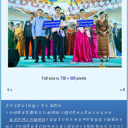
Full size is
750 × 500
pixels
6
»
«
4
ទំព័រដើម
|
សំណួរ និង ចំលើយ
រក្សាសិទ្ធិ © ២០១៤ ដោយ​
បេឡាជាតិសន្តិសុខសង្គម
ស្នាក់ការកណ្តាល
៖ ផ្លូវបេតុង សង្កាត់ឃ្មួញ ខណ្ឌសែន
សុខ រាជធានីភ្នំពេញ។ លេខទូរស័ព្ទ ៖ ០២៣ ២៦០ ០០១ /