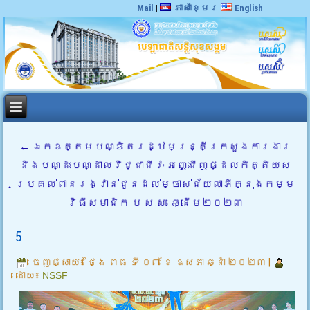
Mail
|
ភាសាខ្មែរ
English
←
ឯកឧត្តមបណ្ឌិតរដ្ឋមន្ត្រីក្រសួងការងារ
និងបណ្ដុះបណ្ដាលវិជ្ជាជីវៈ អញ្ជើញផ្ដល់កិត្តិយស
ប្រគល់ពានរង្វាន់ជូនដល់ម្ចាស់ជ័យលាភីក្នុងកម្ម
វិធីសមាជិក ប.ស.ស. ឆ្នើម២០២៣
5
ចេញផ្សាយ៖
ថ្ងៃ ពុធ ទី ០៣ ខែ ឧសភា ឆ្នាំ ២០២៣
|
ដោយ៖
NSSF