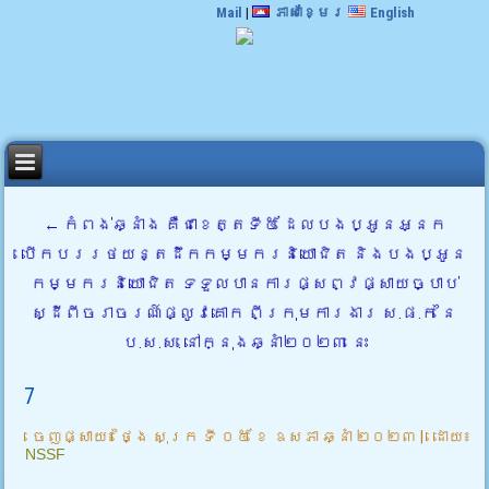
Mail
|
ភាសាខ្មែរ
English
←
កំពង់ឆ្នាំង គឺជាខេត្តទី៥ ដែលបងប្អូនអ្នក
បើកបររថយន្តដឹកកម្មករនិយោជិត និងបងប្អូន
កម្មករនិយោជិត ទទួលបានការផ្សព្វផ្សាយច្បាប់
ស្ដីពីចរាចរណ៍ផ្លូវគោក ពីក្រុមការងារ ស.ផ.ក នៃ
ប.ស.ស. នៅក្នុងឆ្នាំ២០២៣ នេះ
7
ចេញផ្សាយ៖
ថ្ងៃ សុក្រ ទី ០៥ ខែ ឧសភា ឆ្នាំ ២០២៣
|
ដោយ៖
NSSF