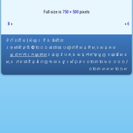
Full size is
750 × 500
pixels
8
»
«
6
ទំព័រដើម
|
សំណួរ និង ចំលើយ
រក្សាសិទ្ធិ © ២០១៤ ដោយ​
បេឡាជាតិសន្តិសុខសង្គម
ស្នាក់ការកណ្តាល
៖ ផ្លូវបេតុង សង្កាត់ឃ្មួញ ខណ្ឌសែន
សុខ រាជធានីភ្នំពេញ។ លេខទូរស័ព្ទ ៖ ០២៣ ២៦០ ០០១ /
០២៣ ៩៩៩ ២១៩