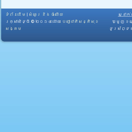
ទំព័រដើម
|
សំណួរ និង ចំលើយ
ស្នាក
រក្សាសិទ្ធិ © ២០១៤ ដោយ​
បេឡាជាតិសន្តិសុខ
ឃ្មួញ ខណ
សង្គម
ទូរស័ព្ទ