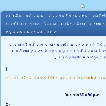
ទំព័រដើម
អំពី​ ប.ស.ស.
របបសន្តិសុខសង្គម
បញ្ជិកា
ច្បាប់ និងបទបញ្ជា
កិច្ចសហប្រតិបត្តិការ
ការបោះពុ
កម្មវិធី និងទម្រង់បែបបទ
←
ថ្នាក់ដឹកនាំ ប.ស.ស. បានអញ្ជើញចូលរួម ក្នុងពិធ
សុខាភិបាល ជូនសមាជិកសមាគមទ្រទ្រង់ផ្នែកសេវាកម
ប្រព័ន្ធនៅកម្ពុជា (ស.ស.
1
ចេញផ្សាយ៖
ថ្ងៃ ច័ន្ទ ទី ២២ ខែ ឧសភា ឆ្នាំ ២០២៣
|
ដោយ៖
N
Full size is
750 × 500
pixels
2
»