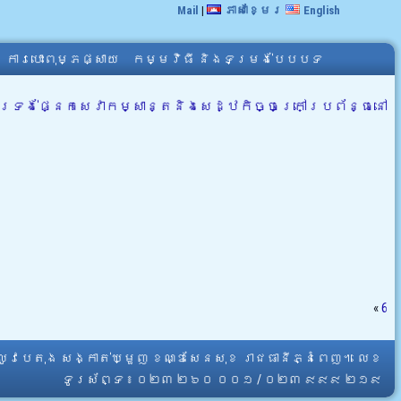
Mail
|
ភាសាខ្មែរ
English
ការបោះពុម្ភផ្សាយ
កម្មវិធី និងទម្រង់បែបបទ
្រង់ផ្នែកសេវាកម្សាន្តនិងសេដ្ឋកិច្ចក្រៅប្រព័ន្ធនៅ
«
6
្លូវបេតុង សង្កាត់ឃ្មួញ ខណ្ឌសែនសុខ រាជធានីភ្នំពេញ។ លេខ
ទូរស័ព្ទ ៖ ០២៣ ២៦០ ០០១ / ០២៣ ៩៩៩ ២១៩