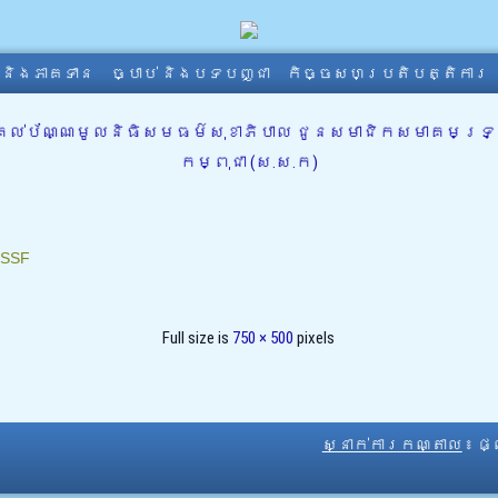
ា និងភាគទាន
ច្បាប់ និងបទបញ្ជា
កិច្ចសហប្រតិបត្តិការ
្រគល់ប័ណ្ណមូលនិធិសមធម៌សុខាភិបាល ជូនសមាជិកសមាគមទ្រទ
កម្ពុជា (ស.ស.ក)
SSF
Full size is
750 × 500
pixels
ស្នាក់ការកណ្តាល
៖ ផ