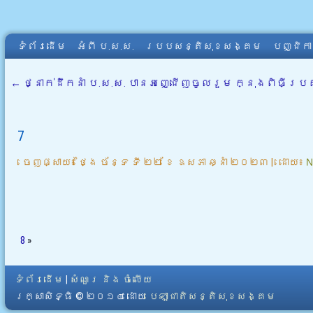
ទំព័រដើម
អំពី​ ប.ស.ស.
របបសន្តិសុខសង្គម
បញ្ជិក
←
ថ្នាក់ដឹកនាំ ប.ស.ស. បានអញ្ជើញចូលរួម ក្នុងពិធីប
7
ចេញផ្សាយ៖
ថ្ងៃ ច័ន្ទ ទី ២២ ខែ ឧសភា ឆ្នាំ ២០២៣
|
ដោយ៖
N
8
»
ទំព័រដើម
|
សំណួរ និង ចំលើយ
រក្សាសិទ្ធិ © ២០១៤ ដោយ​
បេឡាជាតិសន្តិសុខសង្គម