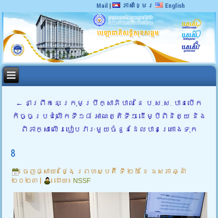
Mail
|
ភាសាខ្មែរ
English
←
នាព្រឹកនេះ ក្រុមប្រឹក្សាភិបាល នៃ ប.ស.ស. បានបើក
កិច្ចប្រជុំលើកទី១៨ អាណត្តិទី១ ដើម្បីពិនិត្យ និង
ពិភាក្សា លើរបៀបវារៈមួយចំនួនដែលបានគ្រោងទុក
8
ចេញផ្សាយ៖
ថ្ងៃ ព្រហស្បតិ៍ ទី ២៥ ខែ ឧសភា ឆ្នាំ
២០២៣
|
ដោយ៖
NSSF