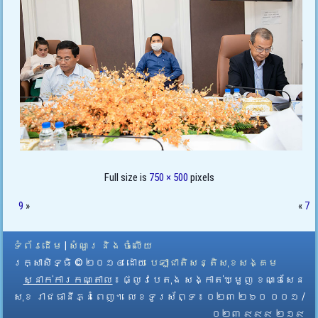
Full size is
750 × 500
pixels
9
»
«
7
ទំព័រដើម
|
សំណួរ និង ចំលើយ
រក្សាសិទ្ធិ © ២០១៤ ដោយ​
បេឡាជាតិសន្តិសុខសង្គម
ស្នាក់ការកណ្តាល
៖ ផ្លូវបេតុង សង្កាត់ឃ្មួញ ខណ្ឌសែន
សុខ រាជធានីភ្នំពេញ។ លេខទូរស័ព្ទ ៖ ០២៣ ២៦០ ០០១ /
០២៣ ៩៩៩ ២១៩