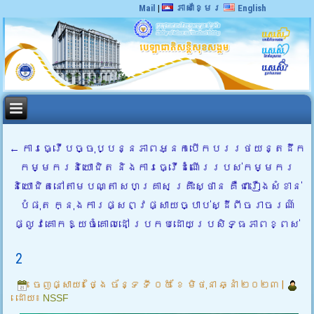
Mail
|
ភាសាខ្មែរ
English
←
ការធ្វើបច្ចុប្បន្នភាពអ្នកបើកបររថយន្តដឹក
កម្មករនិយោជិត និងការធ្វើដំណើររបស់កម្មករ
និយោជិតនៅតាមបណ្តា សហគ្រាស គ្រឹះស្ថាន គឺជារឿងសំខាន់
បំផុត ក្នុងការផ្សព្វផ្សាយច្បាប់ស្ដីពីចរាចរណ៍
ផ្លូវគោកឱ្យចំគោលដៅ ប្រកបដោយប្រសិទ្ធភាពខ្ពស់
2
ចេញផ្សាយ៖
ថ្ងៃ ច័ន្ទ ទី ០៥ ខែ មិថុនា ឆ្នាំ ២០២៣
|
ដោយ៖
NSSF